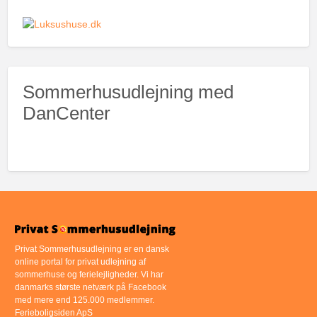
Sommerhusudlejning med
DanCenter
Privat Sommerhusudlejning er en dansk
online portal for privat udlejning af
sommerhuse og ferielejligheder. Vi har
danmarks største netværk på Facebook
med mere end 125.000 medlemmer.
Ferieboligsiden ApS