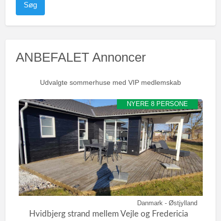
g
e
f
t
ANBEFALET Annoncer
e
r
:
Udvalgte sommerhuse med VIP medlemskab
NYERE 8 PERSONE
Danmark - Østjylland
Hvidbjerg strand mellem Vejle og Fredericia