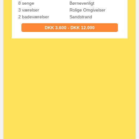
8 senge
Børnevenligt
3 værelser
Rolige Omgivelser
2 badeværelser
Sandstrand
DKK 3.600 - DKK 12.000