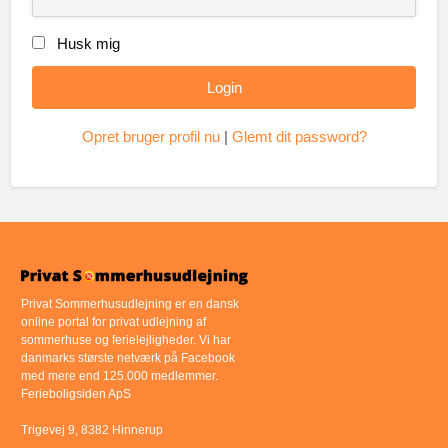
Husk mig
Opret bruger profil nu
|
Glemt dit password?
Privat Sommerhusudlejning er en dansk
online portal for privat udlejning af
sommerhuse og ferielejligheder. Vi har
danmarks største netværk på Facebook
med mere end 125.000 medlemmer.
Ferieboligsiden ApS
Trigevej 9, 8382 Hinnerup