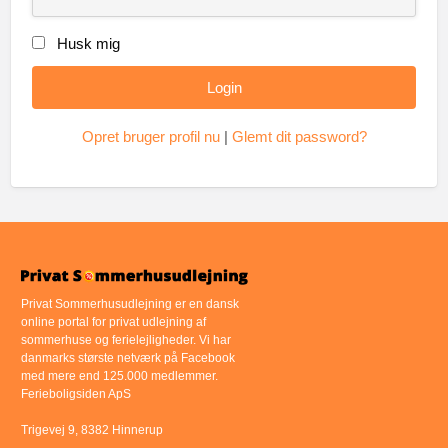
Husk mig
Opret bruger profil nu
|
Glemt dit password?
Privat Sommerhusudlejning er en dansk
online portal for privat udlejning af
sommerhuse og ferielejligheder. Vi har
danmarks største netværk på Facebook
med mere end 125.000 medlemmer.
Ferieboligsiden ApS
Trigevej 9, 8382 Hinnerup