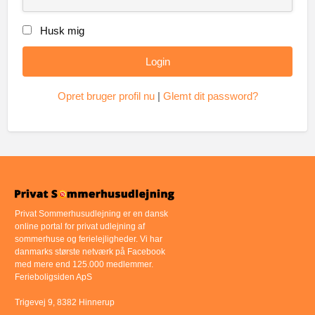
Husk mig
Opret bruger profil nu
|
Glemt dit password?
Privat Sommerhusudlejning er en dansk
online portal for privat udlejning af
sommerhuse og ferielejligheder. Vi har
danmarks største netværk på Facebook
med mere end 125.000 medlemmer.
Ferieboligsiden ApS
Trigevej 9, 8382 Hinnerup