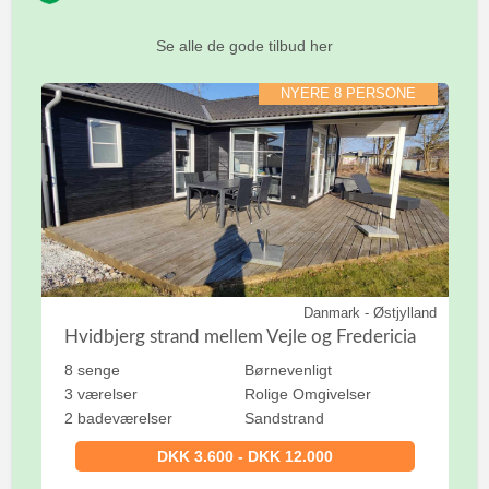
r
:
Se alle de gode tilbud her
NYERE 8 PERSONE
Danmark - Østjylland
Hvidbjerg strand mellem Vejle og Fredericia
8 senge
Børnevenligt
3 værelser
Rolige Omgivelser
2 badeværelser
Sandstrand
DKK 3.600 - DKK 12.000