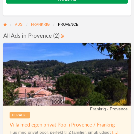
ADS
FRANKRIG
PROVENCE
All Ads in Provence (2)
Frankrig - Provence
UDVALGT
Villa med egen privat Pool i Provence / Frankrig
Hus med privat pool, perfekt til 2 familier, smuk udsigt
[…]