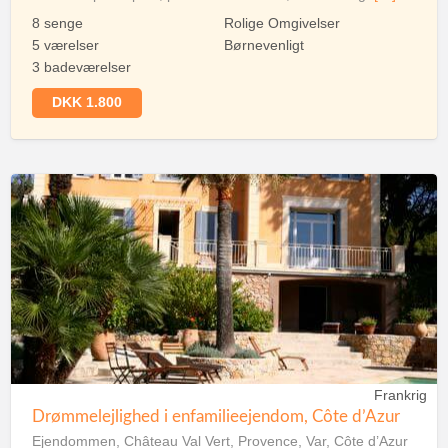
8 senge
Rolige Omgivelser
5 værelser
Børnevenligt
3 badeværelser
DKK 1.800
Frankrig
Drømmelejlighed i enfamilieejendom, Côte d’Azur
Ejendommen, Château Val Vert, Provence, Var, Côte d’Azur