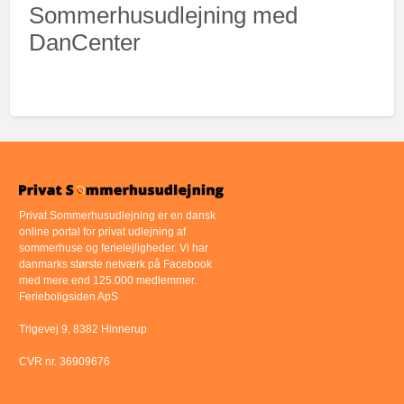
Sommerhusudlejning med
DanCenter
Privat Sommerhusudlejning er en dansk
online portal for privat udlejning af
sommerhuse og ferielejligheder. Vi har
danmarks største netværk på Facebook
med mere end 125.000 medlemmer.
Ferieboligsiden ApS
Trigevej 9, 8382 Hinnerup
CVR nr. 36909676