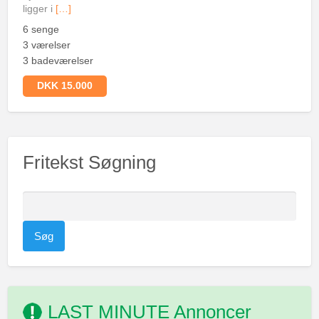
ligger i
[…]
6 senge
3 værelser
3 badeværelser
DKK 15.000
Fritekst Søgning
S
ø
g
e
f
t
LAST MINUTE Annoncer
e