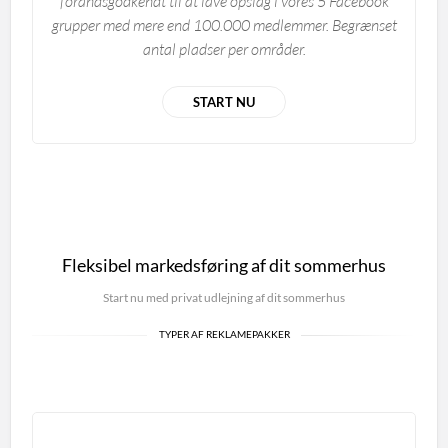
foråndsgodkendt til at lave opslag i vores 5 Facebook
grupper med mere end 100.000 medlemmer. Begrænset
antal pladser per områder.
START NU
Fleksibel markedsføring af dit sommerhus
Start nu med privat udlejning af dit sommerhus
TYPER AF REKLAMEPAKKER