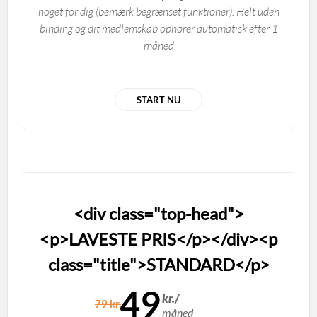
noget for dig (bemærk begrænset funktioner). Helt uden
binding og dit medlemskab ophører automatisk efter 1
måned
START NU
<div class="top-head">
<p>LAVESTE PRIS</p></div><p
class="title">STANDARD</p>
49
kr./
79 kr.
måned