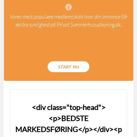
Vores mest populære medlemsskab hvor din annonce får
ekstra synlighed på Privat Sommerhusudlejning.dk.
START NU
<div class="top-head">
<p>BEDSTE
MARKEDSFØRING</p></div><p