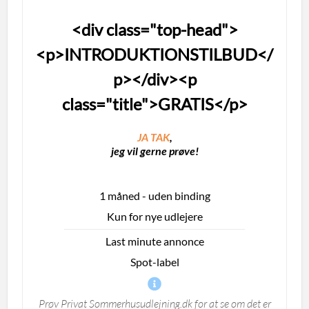
<div class="top-head">
<p>INTRODUKTIONSTILBUD</
p></div><p
class="title">GRATIS</p>
JA TAK
,
jeg vil gerne prøve!
1 måned - uden binding
Kun for nye udlejere
Last minute annonce
Spot-label
Prøv Privat Sommerhusudlejning.dk for at se om det er