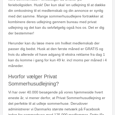
ferieboligsiden. Husk! Der kun skal ‘en udlejning til at dække
din omkostning til et medlemskab og din annonce er synlig
med det samme. Mange sommerhusudlejere fortrækker at
kombinere deres udlejning gennem bureau med privat
udlejning og det kan du selvfølgelig også hos os. Det er dig
der bestemmer!
Herunder kan du læse mere om hvilket medlemskab der
passer dig bedst. Husk at den første måned er GRATIS og
hvis du allerede vil have adgang til ekstra reklame fra dag 1
kan du komme i gang for kun 49 kr. incl moms per måned i 4
måneder.
Hvorfor vælger Privat
Sommerhusudlejning?
Vi har over 40.000 besøgende på vores hjemmeside hvert
eneste år, vi mener derfor, at Privat Sommerhusudlejning er
det perfekte til at udleje sommerhuse. Derudover
administrerer vi Danmarks største netværk på Facebook
inden for sommerhuse med 125.000 medlemmer. Dette får