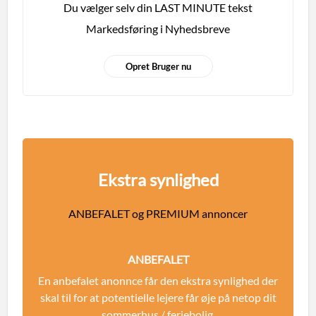
Du vælger selv din LAST MINUTE tekst
Markedsføring i Nyhedsbreve
Opret Bruger nu
Ekstra synlighed
ANBEFALET og PREMIUM annoncer
ANBEFALET
En anbefalet anonnce får den ekstra synlighed der
skal til for at potentielle lejere får øje på netop dit
sommerhus / feriebolig.