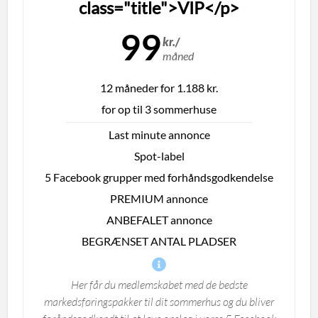
class="title">VIP</p>
99
kr./
måned
12 måneder for 1.188 kr.
for op til 3 sommerhuse
Last minute annonce
Spot-label
5 Facebook grupper med forhåndsgodkendelse
PREMIUM annonce
ANBEFALET annonce
BEGRÆNSET ANTAL PLADSER
Her får du medlemskabet med de bedste
markedsføringspakker til dit sommerhus og du bliver