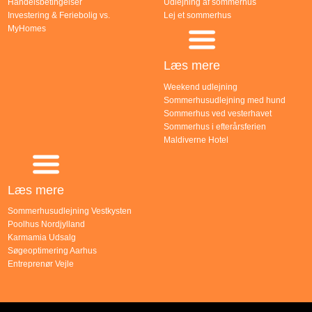
Handelsbetingelser
Udlejning af sommerhus
Investering & Feriebolig vs.
Lej et sommerhus
MyHomes
Læs mere
Weekend udlejning
Sommerhusudlejning med hund
Sommerhus ved vesterhavet
Sommerhus i efterårsferien
Maldiverne Hotel
Læs mere
Sommerhusudlejning Vestkysten
Poolhus Nordjylland
Karmamia Udsalg
Søgeoptimering Aarhus
Entreprenør Vejle