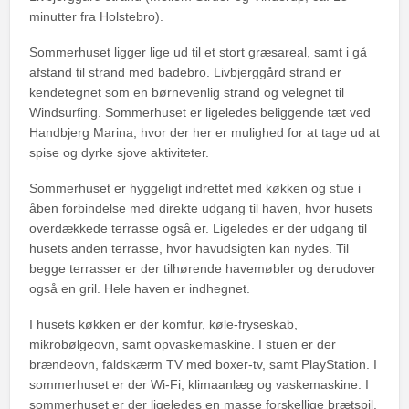
minutter fra Holstebro).
Sommerhuset ligger lige ud til et stort græsareal, samt i gå
afstand til strand med badebro. Livbjerggård strand er
kendetegnet som en børnevenlig strand og velegnet til
Windsurfing. Sommerhuset er ligeledes beliggende tæt ved
Handbjerg Marina, hvor der her er mulighed for at tage ud at
spise og dyrke sjove aktiviteter.
Sommerhuset er hyggeligt indrettet med køkken og stue i
åben forbindelse med direkte udgang til haven, hvor husets
overdækkede terrasse også er. Ligeledes er der udgang til
husets anden terrasse, hvor havudsigten kan nydes. Til
begge terrasser er der tilhørende havemøbler og derudover
også en gril. Hele haven er indhegnet.
I husets køkken er der komfur, køle-fryseskab,
mikrobølgeovn, samt opvaskemaskine. I stuen er der
brændeovn, faldskærm TV med boxer-tv, samt PlayStation. I
sommerhuset er der Wi-Fi, klimaanlæg og vaskemaskine. I
sommerhuset er der ligeledes en masse forskellige brætspil.