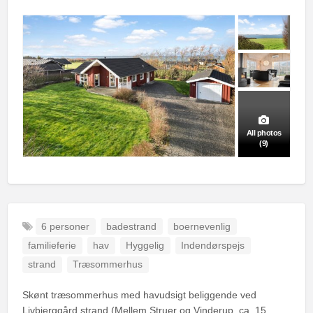
All photos
(9)
6 personer
badestrand
boernevenlig
familieferie
hav
Hyggelig
Indendørspejs
strand
Træsommerhus
Skønt træsommerhus med havudsigt beliggende ved
Livbjerggård strand (Mellem Struer og Vinderup, ca. 15