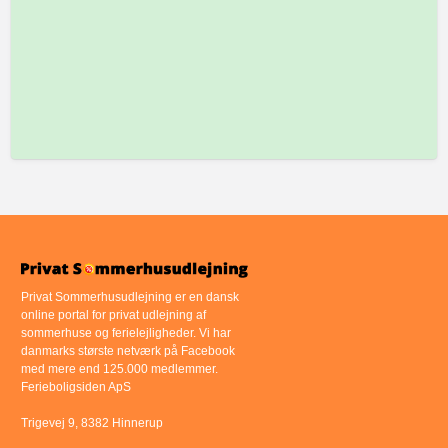
Privat Sommerhusudlejning er en dansk
online portal for privat udlejning af
sommerhuse og ferielejligheder. Vi har
danmarks største netværk på Facebook
med mere end 125.000 medlemmer.
Ferieboligsiden ApS
Trigevej 9, 8382 Hinnerup