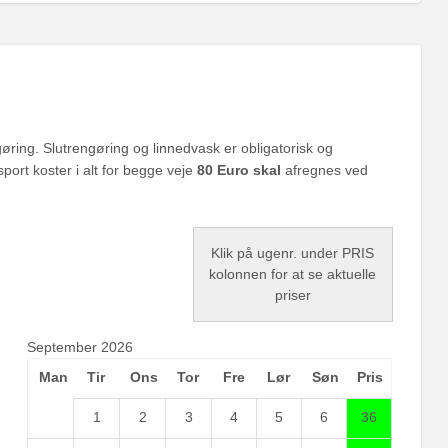
gøring. Slutrengøring og linnedvask er obligatorisk og
ort koster i alt for begge veje
80 Euro skal
afregnes ved
Klik på ugenr. under PRIS
kolonnen for at se aktuelle
priser
September 2026
Man
Tir
Ons
Tor
Fre
Lør
Søn
Pris
1
2
3
4
5
6
36