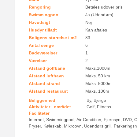
Rengøring
Betales udover pris
Swimmingpool
Ja (Udendørs)
Havudsigt
Nej
Husdyr tilladt
Kan aftales
Boligens størrelse i m2
83
Antal senge
6
Badeværelser
1
Værelser
2
Afstand golfbane
Maks.1000m
Afstand lufthavn
Maks. 50 km
Afstand strand
Maks. 5000m
Afstand restaurant
Maks. 100m
Beliggenhed
By, Bjerge
Aktiviteter i området
Golf, Fitness
Faciliteter
Internet, Swimmingpool, Air Condition, Fjernsyn, DVD,
Fryser, Køleskab, Mikroovn, Udendørs grill, Parkerings