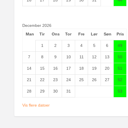
26
27
28
29
30
31
44
December 2026
Man
Tir
Ons
Tor
Fre
Lør
Søn
Pris
1
2
3
4
5
6
49
7
8
9
10
11
12
13
50
14
15
16
17
18
19
20
51
21
22
23
24
25
26
27
52
28
29
30
31
53
Vis flere datoer