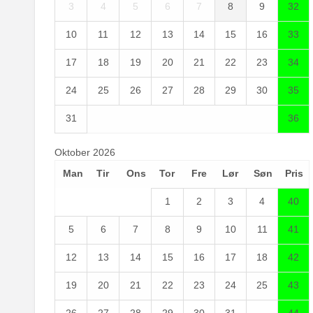
3
4
5
6
7
8
9
32
10
11
12
13
14
15
16
33
17
18
19
20
21
22
23
34
24
25
26
27
28
29
30
35
31
36
Oktober 2026
Man
Tir
Ons
Tor
Fre
Lør
Søn
Pris
1
2
3
4
40
5
6
7
8
9
10
11
41
12
13
14
15
16
17
18
42
19
20
21
22
23
24
25
43