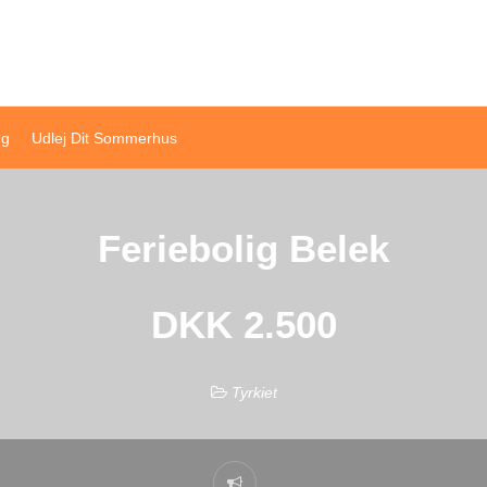
ivat sommerhusudlejning
ng
Udlej Dit Sommerhus
Feriebolig Belek
DKK 2.500
Tyrkiet