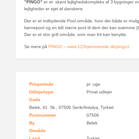
”PINGO”
er et skønt lejlighedskompleks af 3 bygninger med
lejligheder er ejet af danskere.
Der er et indbydende Pool område, hvor der både er mulig
børnepool og en lidt større pool til dem der kan svømme (
Der er et stor grill område, som man frit kan benytte.
Se mere på
PINGO – www.123hjemmeside.dk/pingo1
Prisperiode
pr. uge
Udlejertype
Privat udlejer
Gade
Belek, 41. Sk., 07506 Serik/Antalya, Tyrkiet
Postnummer
07506
By
Belek
Område
Land
Tyrkiet