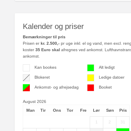
Kalender og priser
Bemærkninger til pris
Prisen er
kr. 2.500,-
pr uge inkl. el og vand, men excl. ren
koster
35 Euro skal
afregnes ved ankomst. Lufthavnstransp
ankomst.
Kan bookes
Alt ledigt
Blokeret
Ledige datoer
Ankomst- og afrejsedag
Booket
August 2026
Man
Tir
Ons
Tor
Fre
Lør
Søn
Pris
1
2
31