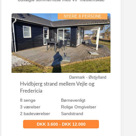
NYERE 8 PERSONE
Danmark - Østjylland
Hvidbjerg strand mellem Vejle og
Fredericia
8 senge
Børnevenligt
3 værelser
Rolige Omgivelser
2 badeværelser
Sandstrand
DKK 3.600 - DKK 12.000