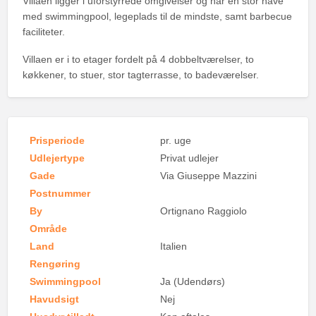
Villaen ligger i uforstyrrede omgivelser og har en stor have
med swimmingpool, legeplads til de mindste, samt barbecue
faciliteter.
Villaen er i to etager fordelt på 4 dobbeltværelser, to
køkkener, to stuer, stor tagterrasse, to badeværelser.
Prisperiode
pr. uge
Udlejertype
Privat udlejer
Gade
Via Giuseppe Mazzini
Postnummer
By
Ortignano Raggiolo
Område
Land
Italien
Rengøring
Swimmingpool
Ja (Udendørs)
Havudsigt
Nej