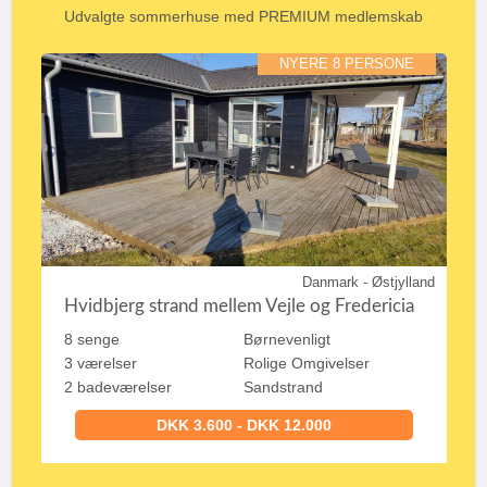
Udvalgte sommerhuse med PREMIUM medlemskab
NYERE 8 PERSONE
Danmark - Østjylland
Hvidbjerg strand mellem Vejle og Fredericia
8 senge
Børnevenligt
3 værelser
Rolige Omgivelser
2 badeværelser
Sandstrand
DKK 3.600 - DKK 12.000