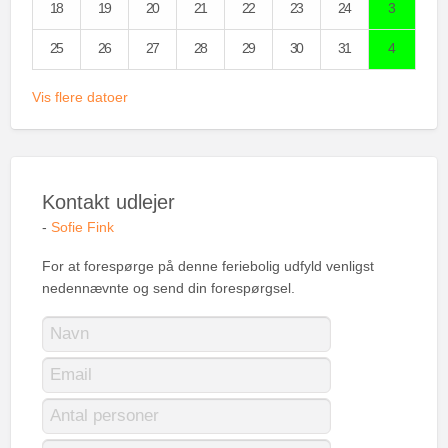
18
19
20
21
22
23
24
3
25
26
27
28
29
30
31
4
Vis flere datoer
Kontakt udlejer
-
Sofie Fink
For at forespørge på denne feriebolig udfyld venligst
nedennævnte og send din forespørgsel.