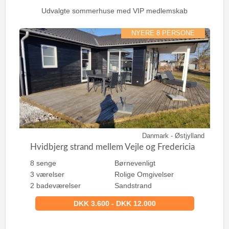
Udvalgte sommerhuse med VIP medlemskab
NYERE 8 PERSONE
Danmark - Østjylland
Hvidbjerg strand mellem Vejle og Fredericia
8 senge
Børnevenligt
3 værelser
Rolige Omgivelser
2 badeværelser
Sandstrand
DKK 3.600 - DKK 12.000