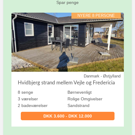
Spar penge
NYERE 8 PERSONE
Danmark - Østjylland
Hvidbjerg strand mellem Vejle og Fredericia
8 senge
Børnevenligt
3 værelser
Rolige Omgivelser
2 badeværelser
Sandstrand
DKK 3.600 - DKK 12.000