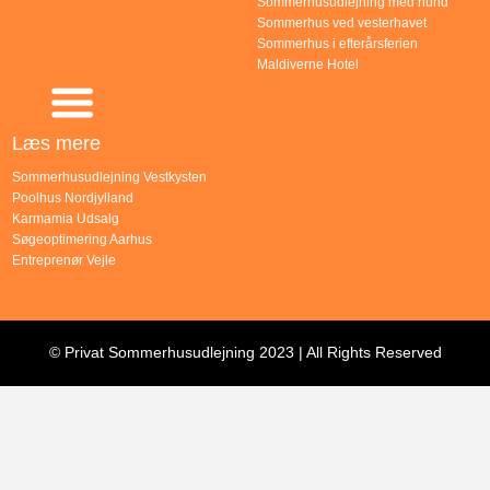
Sommerhusudlejning med hund
Sommerhus ved vesterhavet
Sommerhus i efterårsferien
Maldiverne Hotel
Læs mere
Sommerhusudlejning Vestkysten
Poolhus Nordjylland
Karmamia Udsalg
Søgeoptimering Aarhus
Entreprenør Vejle
© Privat Sommerhusudlejning 2023 | All Rights Reserved