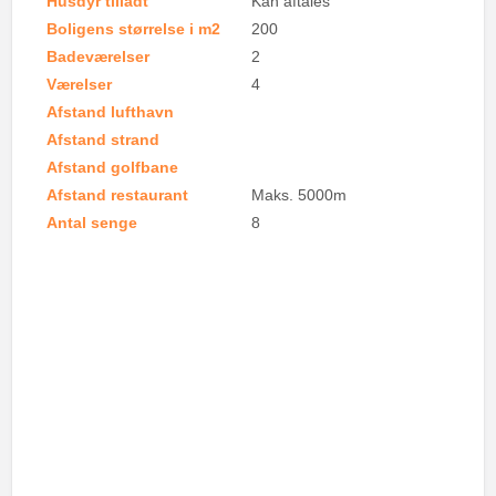
Husdyr tilladt
Kan aftales
Boligens størrelse i m2
200
Badeværelser
2
Værelser
4
Afstand lufthavn
Afstand strand
Afstand golfbane
Afstand restaurant
Maks. 5000m
Antal senge
8