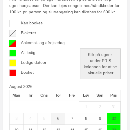
uge i hoejsaeson. Der kan lejes sengelinned/håndklæder for
100 kr. pr. person og slutrengøring kan tilkøbes for 600 kr.
Kan bookes
Blokeret
Ankomst- og afrejsedag
Alt ledigt
Klik på ugenr.
under PRIS
Ledige datoer
kolonnen for at se
Booket
aktuelle priser
August 2026
Man
Tir
Ons
Tor
Fre
Lør
Søn
Pris
1
2
31
3
4
5
6
7
8
9
32