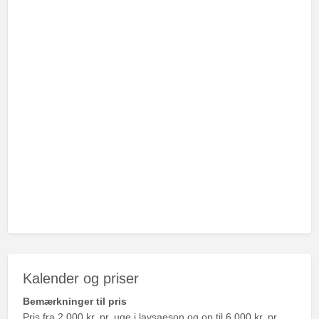
Kalender og priser
Bemærkninger til pris
Pris fra 2.000 kr. pr. uge i lavsaeson og op til 6.000 kr. pr