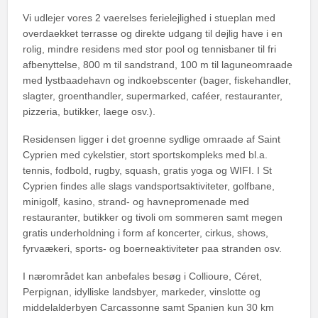
Vi udlejer vores 2 vaerelses ferielejlighed i stueplan med
overdaekket terrasse og direkte udgang til dejlig have i en
rolig, mindre residens med stor pool og tennisbaner til fri
afbenyttelse, 800 m til sandstrand, 100 m til laguneomraade
med lystbaadehavn og indkoebscenter (bager, fiskehandler,
slagter, groenthandler, supermarked, caféer, restauranter,
pizzeria, butikker, laege osv.).
Residensen ligger i det groenne sydlige omraade af Saint
Cyprien med cykelstier, stort sportskompleks med bl.a.
tennis, fodbold, rugby, squash, gratis yoga og WIFI. I St
Cyprien findes alle slags vandsportsaktiviteter, golfbane,
minigolf, kasino, strand- og havnepromenade med
restauranter, butikker og tivoli om sommeren samt megen
gratis underholdning i form af koncerter, cirkus, shows,
fyrvaækeri, sports- og boerneaktiviteter paa stranden osv.
I nærområdet kan anbefales besøg i Collioure, Céret,
Perpignan, idylliske landsbyer, markeder, vinslotte og
middelalderbyen Carcassonne samt Spanien kun 30 km