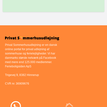
Privat Sommerhusudlejning er en dansk
online portal for privat udlejning af
sommerhuse og ferielejligheder. Vi har
danmarks største netværk på Facebook
med mere end 125.000 medlemmer.
Ferieboligsiden ApS
Trigevej 9, 8382 Hinnerup
CVR nr. 36909676