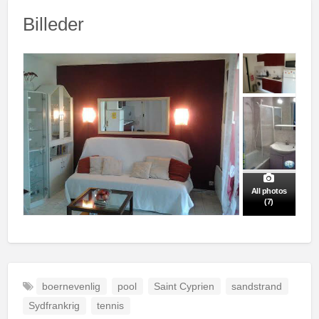
Billeder
All photos
(7)
boernevenlig
pool
Saint Cyprien
sandstrand
Sydfrankrig
tennis