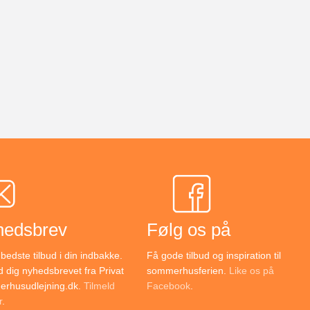
hedsbrev
Følg os på
bedste tilbud i din indbakke.
Få gode tilbud og inspiration til
d dig nyhedsbrevet fra Privat
sommerhusferien.
Like os på
rhusudlejning.dk.
Tilmeld
Facebook
.
r
.