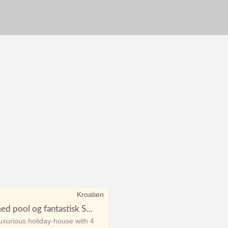
Kroatien
Villa i Kroatien med pool og fantastisk Sea View
luxurious holiday-house with 4