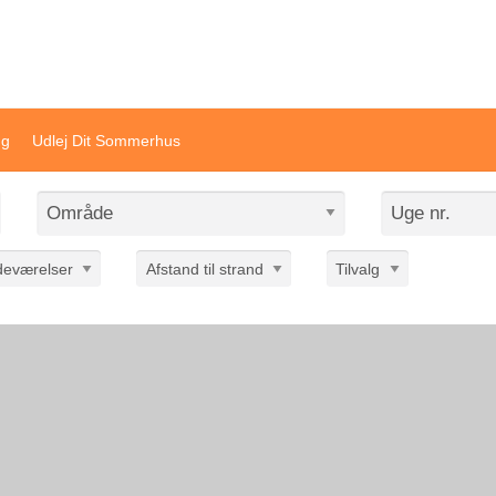
ivat sommerhusudlejning
ng
Udlej Dit Sommerhus
deværelser
Afstand til strand
Tilvalg