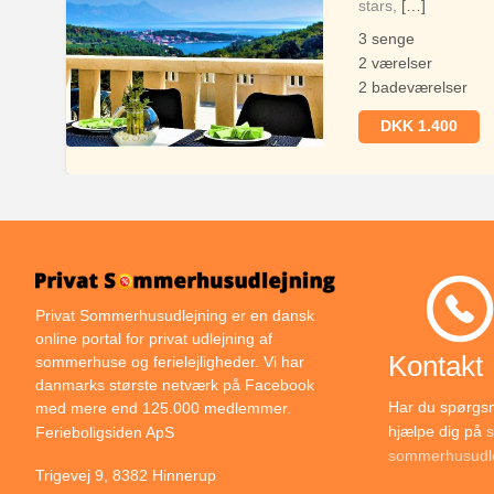
stars,
[…]
3 senge
2 værelser
2 badeværelser
DKK 1.400
Privat Sommerhusudlejning er en dansk
online portal for privat udlejning af
Kontakt
sommerhuse og ferielejligheder. Vi har
danmarks største netværk på Facebook
Har du spørgsmå
med mere end 125.000 medlemmer.
hjælpe dig på
s
Ferieboligsiden ApS
sommerhusudle
Trigevej 9, 8382 Hinnerup