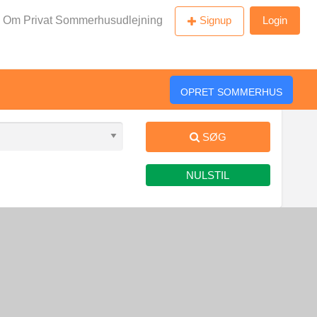
Om Privat Sommerhusudlejning
Signup
Login
OPRET SOMMERHUS
SØG
NULSTIL