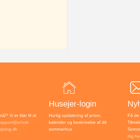
Husejer-login
Ny
l? Vi er klar til at
Hurtig opdatering af priser,
Få de 
upport@privat-
kalender og beskrivelse af dit
Tilmel
jning.dk
sommerhus
Somme
dig he