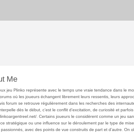
ut Me
ux jeu Plinko représente avec le temps une vraie tendance dans le m
forums où les joueurs échangent librement leurs ressentis, leurs approc
vis forum se retrouve régulièrement dans les recherches des internautes
nterpelle dès le début, c’est le conflit d’excitation, de curiosité et par
plinkoargentreel.net/. Certains joueurs le considèrent comme un jeu san
ce stratégique ou une influence sur le déroulement par le type de mis
 passionnés, avec des points de vue construits de part et d’autre. On 