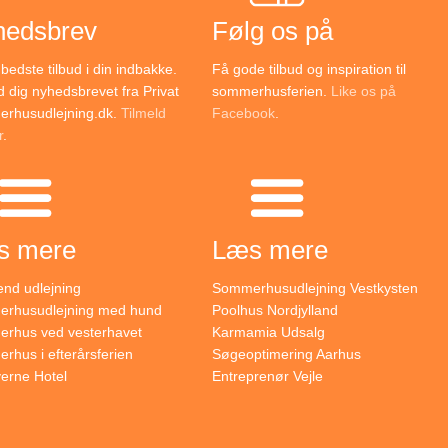
hedsbrev
Følg os på
bedste tilbud i din indbakke.
Få gode tilbud og inspiration til
d dig nyhedsbrevet fra Privat
sommerhusferien.
Like os på
rhusudlejning.dk.
Tilmeld
Facebook
.
r
.
s mere
Læs mere
nd udlejning
Sommerhusudlejning Vestkysten
rhusudlejning med hund
Poolhus Nordjylland
rhus ved vesterhavet
Karmamia Udsalg
hus i efterårsferien
Søgeoptimering Aarhus
verne Hotel
Entreprenør Vejle