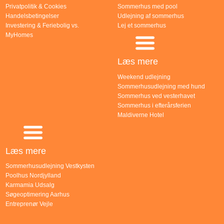
Privatpolitik & Cookies
Sommerhus med pool
Handelsbetingelser
Udlejning af sommerhus
Investering & Feriebolig vs.
Lej et sommerhus
MyHomes
Læs mere
Weekend udlejning
Sommerhusudlejning med hund
Sommerhus ved vesterhavet
Sommerhus i efterårsferien
Maldiverne Hotel
Læs mere
Sommerhusudlejning Vestkysten
Poolhus Nordjylland
Karmamia Udsalg
Søgeoptimering Aarhus
Entreprenør Vejle