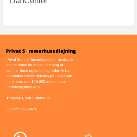
DanCenter
Privat Sommerhusudlejning er en dansk
online portal for privat udlejning af
sommerhuse og ferielejligheder. Vi har
danmarks største netværk på Facebook
med mere end 125.000 medlemmer.
Ferieboligsiden ApS
Trigevej 9, 8382 Hinnerup
CVR nr. 36909676