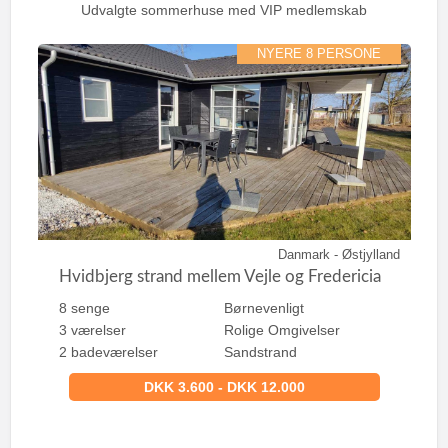
:
Udvalgte sommerhuse med VIP medlemskab
NYERE 8 PERSONE
Danmark - Østjylland
Hvidbjerg strand mellem Vejle og Fredericia
8 senge
Børnevenligt
3 værelser
Rolige Omgivelser
2 badeværelser
Sandstrand
DKK 3.600 - DKK 12.000