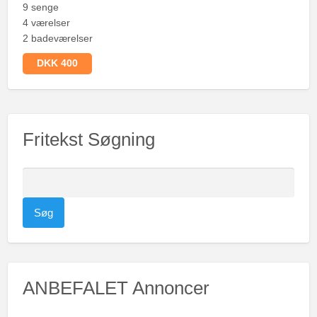
9 senge
4 værelser
2 badeværelser
DKK 400
Fritekst Søgning
S
ø
g
e
f
t
ANBEFALET Annoncer
e
r