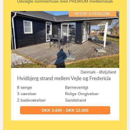
Udvalgte sommerhuse med PREMIUM medlemskab
NYERE 8 PERSONE
Danmark - Østjylland
Hvidbjerg strand mellem Vejle og Fredericia
8 senge
Børnevenligt
3 værelser
Rolige Omgivelser
2 badeværelser
Sandstrand
DKK 3.600 - DKK 12.000