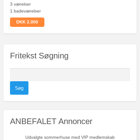
3 værelser
1 badeværelser
DKK 2.000
Fritekst Søgning
S
ø
g
e
f
t
ANBEFALET Annoncer
e
r
:
Udvalgte sommerhuse med VIP medlemskab