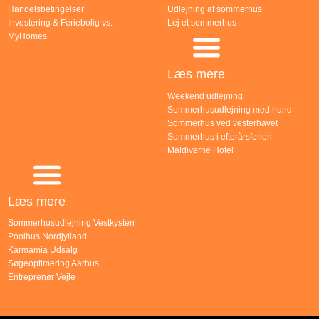
Handelsbetingelser
Udlejning af sommerhus
Investering & Feriebolig vs.
Lej et sommerhus
MyHomes
Læs mere
Weekend udlejning
Sommerhusudlejning med hund
Sommerhus ved vesterhavet
Sommerhus i efterårsferien
Maldiverne Hotel
Læs mere
Sommerhusudlejning Vestkysten
Poolhus Nordjylland
Karmamia Udsalg
Søgeoptimering Aarhus
Entreprenør Vejle