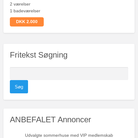
2 værelser
1 badeværelser
DKK 2.000
Fritekst Søgning
S
ø
g
e
f
t
ANBEFALET Annoncer
e
r
:
Udvalgte sommerhuse med VIP medlemskab