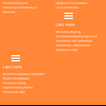
Handelsbetingelser
Udlejning af sommerhus
Investering & Feriebolig vs.
Lej et sommerhus
MyHomes
Læs mere
Weekend udlejning
Sommerhusudlejning med hund
Sommerhus ved vesterhavet
Sommerhus i efterårsferien
Maldiverne Hotel
Læs mere
Sommerhusudlejning Vestkysten
Poolhus Nordjylland
Karmamia Udsalg
Søgeoptimering Aarhus
Entreprenør Vejle