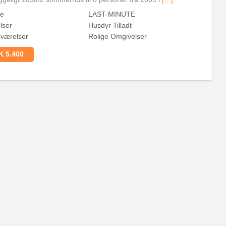
ge
LAST-MINUTE
lser
Husdyr Tilladt
værelser
Rolige Omgivelser
 5.400