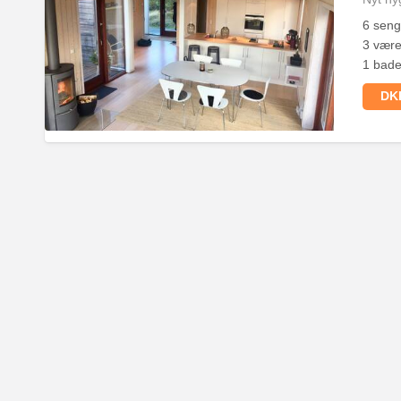
6 sen
3 være
1 bade
DKK