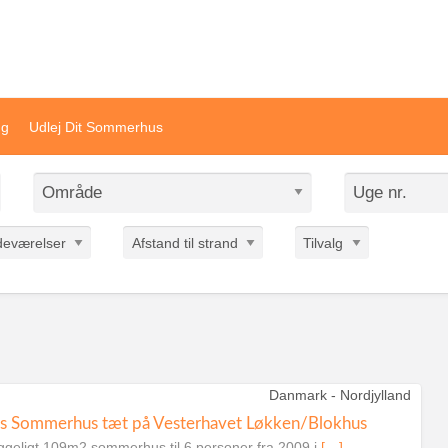
ivat sommerhusudlejning
ng
Udlej Dit Sommerhus
deværelser
Afstand til strand
Tilvalg
Danmark - Nordjylland
s Sommerhus tæt på Vesterhavet Løkken/Blokhus
ggeligt 109m2 sommerhus til 6 personer fra 2009 i
[…]