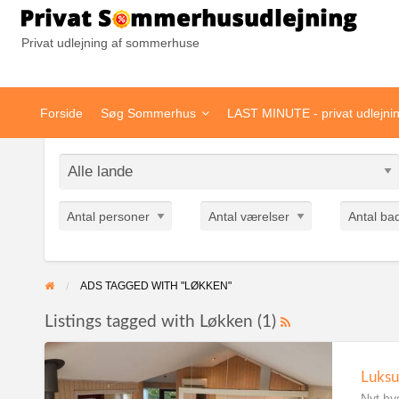
Pr
Privat udlejning af sommerhuse
Forside
Søg Sommerhus
LAST MINUTE - privat udlejni
Antal personer
Antal værelser
Antal ba
ADS TAGGED WITH "LØKKEN"
Listings tagged with Løkken (1)
Luksu
Nyt hy