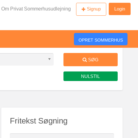
Om Privat Sommerhusudlejning
Signup
Login
OPRET SOMMERHUS
SØG
NULSTIL
Fritekst Søgning
S