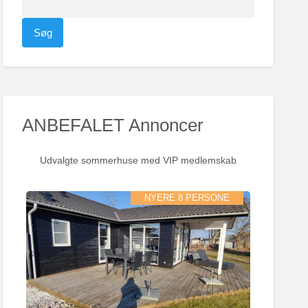
ø
g
e
f
t
e
ANBEFALET Annoncer
r
:
Udvalgte sommerhuse med VIP medlemskab
NYERE 8 PERSONE