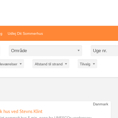
ivat sommerhusudlejning
ng
Udlej Dit Sommerhus
deværelser
Afstand til strand
Tilvalg
Danmark
sk hus ved Stevns Klint
igt gammelt hus 5 min. gang fra UNESCOs verdensarv