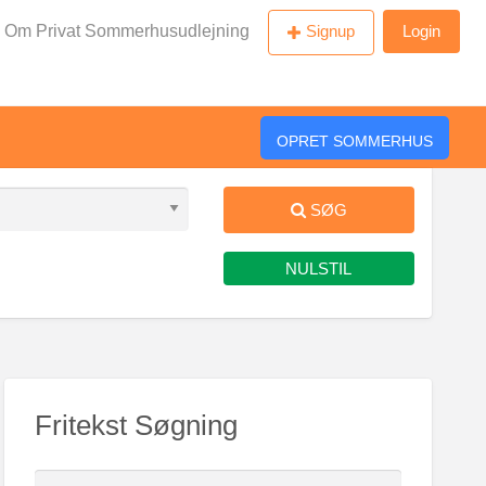
Om Privat Sommerhusudlejning
Signup
Login
OPRET SOMMERHUS
SØG
NULSTIL
Fritekst Søgning
S