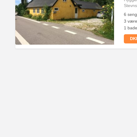
Stevn
6 sen
3 være
1 bade
DKK