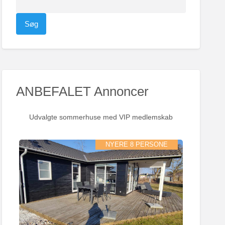
ø
g
e
f
t
e
ANBEFALET Annoncer
r
:
Udvalgte sommerhuse med VIP medlemskab
NYERE 8 PERSONE