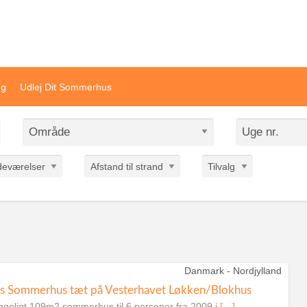
ivat sommerhusudlejning
ng
Udlej Dit Sommerhus
deværelser
Afstand til strand
Tilvalg
Danmark - Nordjylland
s Sommerhus tæt på Vesterhavet Løkken/Blokhus
ggeligt 109m2 sommerhus til 6 personer fra 2009 i
[…]