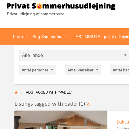
Pr
Privat udlejning af sommerhuse
Forside
Søg Sommerhus
LAST MINUTE - privat udlejni
Antal personer
Antal værelser
Antal ba
ADS TAGGED WITH "PADEL"
Listings tagged with padel (1)
Luksu
Nyt hy