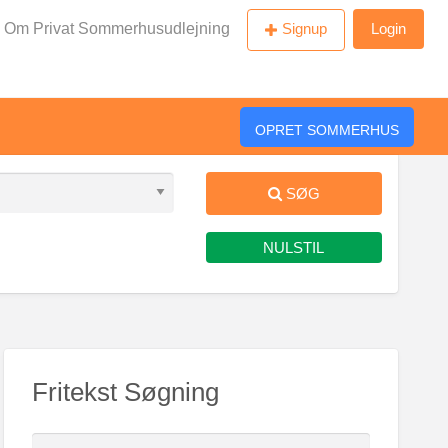
Om Privat Sommerhusudlejning
Signup
Login
OPRET SOMMERHUS
SØG
NULSTIL
Fritekst Søgning
S