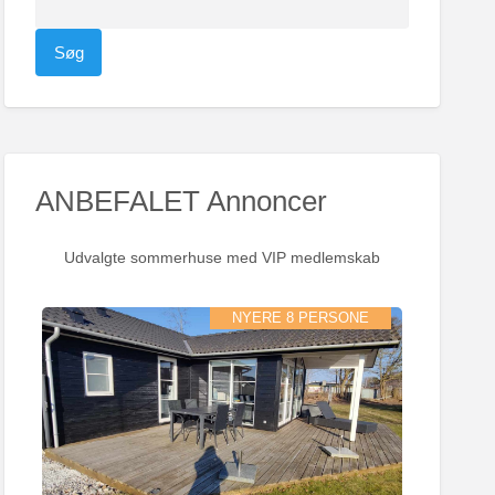
ø
g
e
f
t
e
ANBEFALET Annoncer
r
:
Udvalgte sommerhuse med VIP medlemskab
NYERE 8 PERSONE