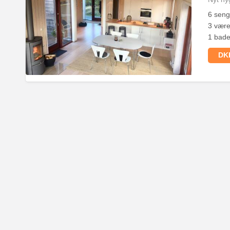
6 sen
3 være
1 bade
DKK