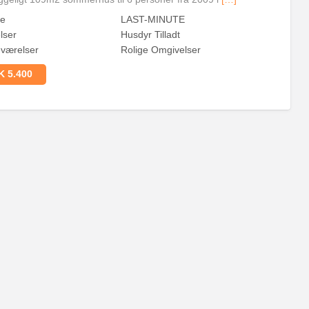
ge
LAST-MINUTE
lser
Husdyr Tilladt
værelser
Rolige Omgivelser
 5.400