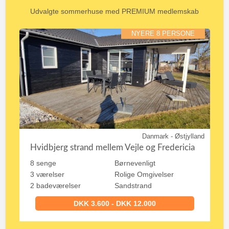
Udvalgte sommerhuse med PREMIUM medlemskab
NYERE 8 PERSONE
Danmark - Østjylland
Hvidbjerg strand mellem Vejle og Fredericia
8 senge
Børnevenligt
3 værelser
Rolige Omgivelser
2 badeværelser
Sandstrand
DKK 3.600 - DKK 12.000