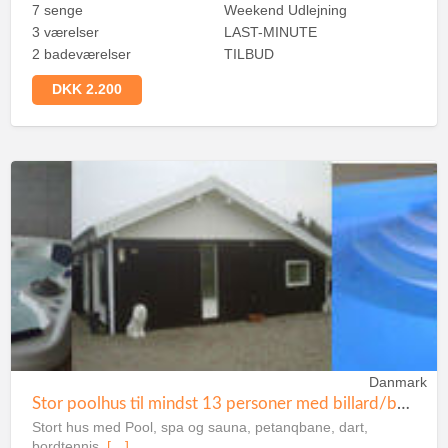
7 senge
Weekend Udlejning
3 værelser
LAST-MINUTE
2 badeværelser
TILBUD
DKK 2.200
Danmark
Stor poolhus til mindst 13 personer med billard/bordtennis i Blokhus
Stort hus med Pool, spa og sauna, petanqbane, dart,
bordtennis,
[…]