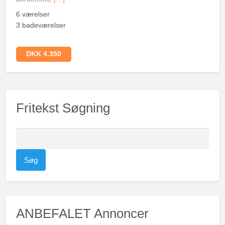
6 værelser
3 badeværelser
DKK 4.350
Fritekst Søgning
S
ø
g
e
f
t
ANBEFALET Annoncer
e