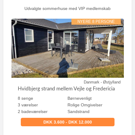
r
:
Udvalgte sommerhuse med VIP medlemskab
NYERE 8 PERSONE
Danmark - Østjylland
Hvidbjerg strand mellem Vejle og Fredericia
8 senge
Børnevenligt
3 værelser
Rolige Omgivelser
2 badeværelser
Sandstrand
DKK 3.600 - DKK 12.000