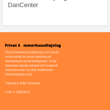
DanCenter
Privat Sommerhusudlejning er en dansk
online portal for privat udlejning af
sommerhuse og ferielejligheder. Vi har
danmarks største netværk på Facebook
med mere end 125.000 medlemmer.
Ferieboligsiden ApS
Trigevej 9, 8382 Hinnerup
CVR nr. 36909676