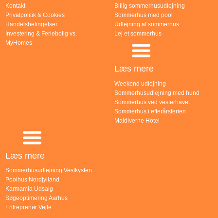
Kontakt
Billig sommerhusudlejning
Privatpolitik & Cookies
Sommerhus med pool
Handelsbetingelser
Udlejning af sommerhus
Investering & Feriebolig vs.
Lej et sommerhus
MyHomes
Læs mere
Weekend udlejning
Sommerhusudlejning med hund
Sommerhus ved vesterhavet
Sommerhus i efterårsferien
Maldiverne Hotel
Læs mere
Sommerhusudlejning Vestkysten
Poolhus Nordjylland
Karmamia Udsalg
Søgeoptimering Aarhus
Entreprenør Vejle