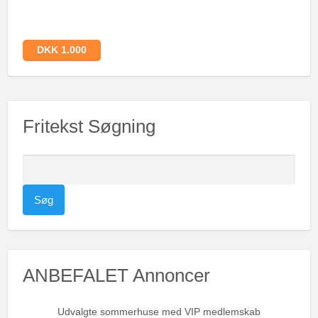
DKK 1.000
Fritekst Søgning
S
ø
g
e
f
t
ANBEFALET Annoncer
e
r
:
Udvalgte sommerhuse med VIP medlemskab