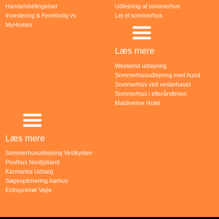
Handelsbetingelser
Udlejning af sommerhus
Investering & Feriebolig vs.
Lej et sommerhus
MyHomes
Læs mere
Weekend udlejning
Sommerhusudlejning med hund
Sommerhus ved vesterhavet
Sommerhus i efterårsferien
Maldiverne Hotel
Læs mere
Sommerhusudlejning Vestkysten
Poolhus Nordjylland
Karmamia Udsalg
Søgeoptimering Aarhus
Entreprenør Vejle