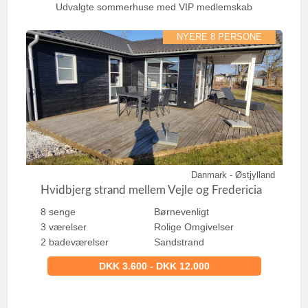
:
Udvalgte sommerhuse med VIP medlemskab
NYERE 8 PERSONE
Danmark - Østjylland
Hvidbjerg strand mellem Vejle og Fredericia
8 senge
Børnevenligt
3 værelser
Rolige Omgivelser
2 badeværelser
Sandstrand
DKK 3.600 - DKK 12.000