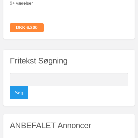
9+ værelser
DKK 6.200
Fritekst Søgning
S
ø
g
e
f
t
ANBEFALET Annoncer
e
r