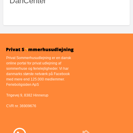
DanCenter
Privat Sommerhusudlejning er en dansk
online portal for privat udlejning af
sommerhuse og ferielejligheder. Vi har
danmarks største netværk på Facebook
med mere end 125.000 medlemmer.
Ferieboligsiden ApS
Trigevej 9, 8382 Hinnerup
CVR nr. 36909676