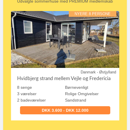
Udvalgte sommerhuse med PREMIUM medlemskab
NYERE 8 PERSONE
Danmark - Østjylland
Hvidbjerg strand mellem Vejle og Fredericia
8 senge
Børnevenligt
3 værelser
Rolige Omgivelser
2 badeværelser
Sandstrand
DKK 3.600 - DKK 12.000