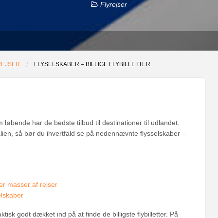
Flyrejser
REJSER
FLYSELSKABER – BILLIGE FLYBILLETTER
m løbende har de bedste tilbud til destinationer til udlandet.
talien, så bør du ihvertfald se på nedennævnte flysselskaber –
r masser af rejser
elskaber
sk godt dækket ind på at finde de billigste flybilletter. På