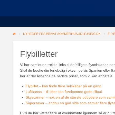
NYHEDER FRA PRIVAT-SOMMERHUSUDLEJNING.DK
FLY
Flybilletter
Vi har samlet en række links til de billigste flyselskaber, so
Skal du booke din feriebolig i eksempelvis Spanien eller I
her er der løbende de bedste priser, som vi kan anbefale.
Flybillet – kan finde flere selskaber på en gang
Lufthansa – til tider kan forekomme gode tilbud
Skyscanner – nok en af de største udbydere som samle
Supersaver – endnu en god side som samler flere flys
Hvis du har været flere af ovennævnte igennem så er du fakti