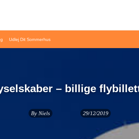
ivat sommerhusudlejning
ng
Udlej Dit Sommerhus
yselskaber – billige flybillet
By
Niels
29/12/2019