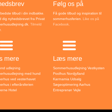
hedsbrev
Følg os på
bedste tilbud i din indbakke.
Få gode tilbud og inspiration til
d dig nyhedsbrevet fra Privat
sommerhusferien.
Like os på
rhusudlejning.dk.
Tilmeld
Facebook
.
r
.
s mere
Læs mere
nd udlejning
Sommerhusudlejning Vestkysten
rhusudlejning med hund
Poolhus Nordjylland
rhus ved vesterhavet
Karmamia Udsalg
hus i efterårsferien
Søgeoptimering Aarhus
verne Hotel
Entreprenør Vejle