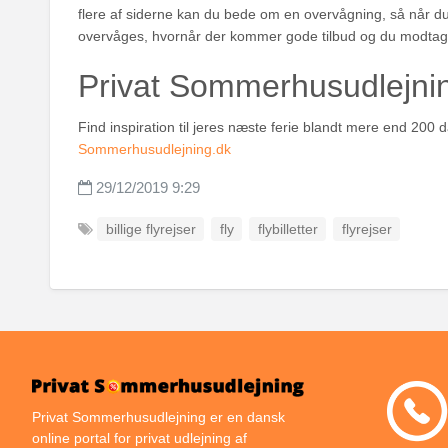
flere af siderne kan du bede om en overvågning, så når du 
overvåges, hvornår der kommer gode tilbud og du modtag
Privat Sommerhusudlejni
Find inspiration til jeres næste ferie blandt mere end 20
Sommerhusudlejning.dk
29/12/2019 9:29
billige flyrejser
fly
flybilletter
flyrejser
Privat Sommerhusudlejning er en dansk
online portal for privat udlejning af