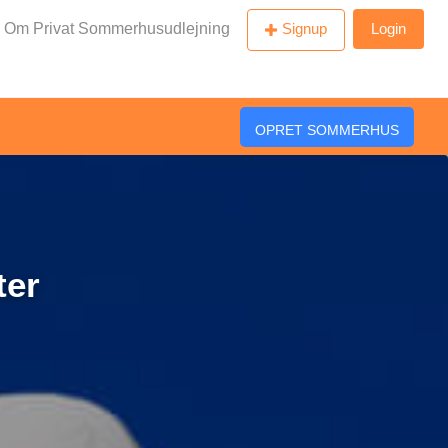
Om Privat Sommerhusudlejning
Signup
Login
OPRET SOMMERHUS
ter