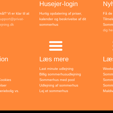
Husejer-login
Ny
l? Vi er klar til at
Hurtig opdatering af priser,
Få de 
upport@privat-
kalender og beskrivelse af dit
Tilmel
jning.dk
sommerhus
Somme
dig he
ion
Læs mere
Læ
Last minute udlejning
Weeke
Billig sommerhusudlejning
Somme
 Cookies
Sommerhus med pool
Somme
lser
Udlejning af sommerhus
Sommer
eriebolig vs.
Lej et sommerhus
Maldi