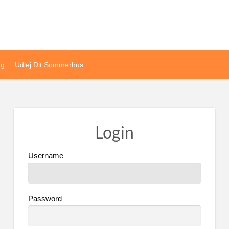
ivat sommerhusudlejning
ng
Udlej Dit Sommerhus
Login
Username
Password