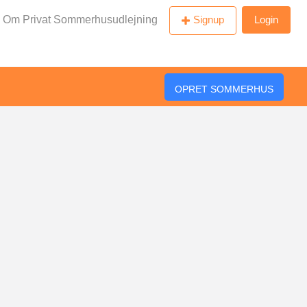
Om Privat Sommerhusudlejning
Signup
Login
OPRET SOMMERHUS