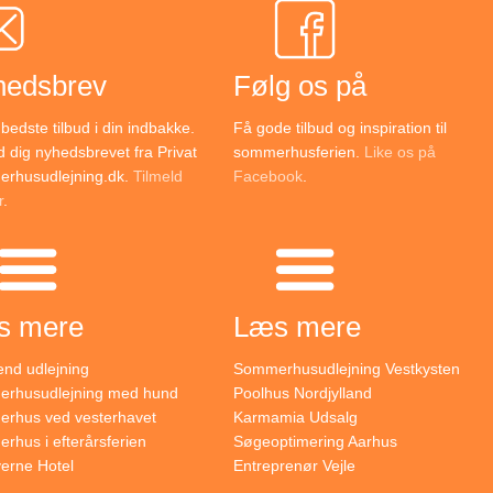
hedsbrev
Følg os på
bedste tilbud i din indbakke.
Få gode tilbud og inspiration til
d dig nyhedsbrevet fra Privat
sommerhusferien.
Like os på
rhusudlejning.dk.
Tilmeld
Facebook
.
r
.
s mere
Læs mere
nd udlejning
Sommerhusudlejning Vestkysten
rhusudlejning med hund
Poolhus Nordjylland
rhus ved vesterhavet
Karmamia Udsalg
hus i efterårsferien
Søgeoptimering Aarhus
verne Hotel
Entreprenør Vejle