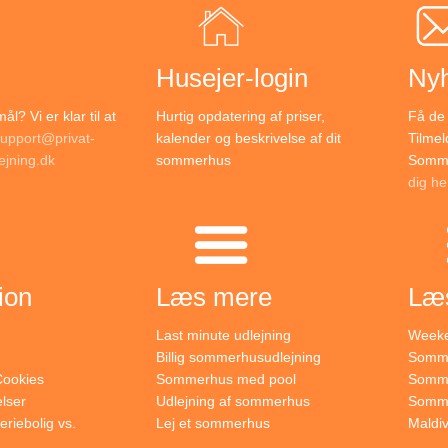
Husejer-login
Ny
l? Vi er klar til at
Hurtig opdatering af priser,
Få de 
upport@privat-
kalender og beskrivelse af dit
Tilmel
jning.dk
sommerhus
Somme
dig he
ion
Læs mere
Læ
Last minute udlejning
Weeke
Billig sommerhusudlejning
Somme
 Cookies
Sommerhus med pool
Somme
lser
Udlejning af sommerhus
Sommer
eriebolig vs.
Lej et sommerhus
Maldi