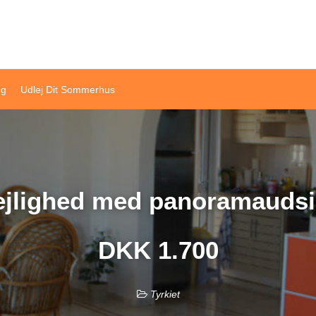
ivat sommerhusudlejning
ng
Udlej Dit Sommerhus
jlighed med panoramaudsi
DKK 1.700
Tyrkiet