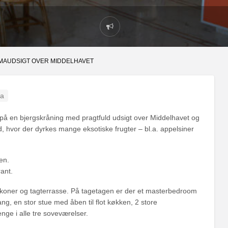
MAUDSIGT OVER MIDDELHAVET
ya
a på en bjergskråning med pragtfuld udsigt over Middelhavet og
 hvor der dyrkes mange eksotiske frugter – bl.a. appelsiner
en.
ant.
lkoner og tagterrasse. På tagetagen er der et masterbedroom
, en stor stue med åben til flot køkken, 2 store
ge i alle tre soveværelser.