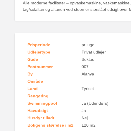
Alle moderne faciliteter – opvaskemaskine, vaskemaskine, 
tag/solaltan og altanen ved stuen er storslået udsigt ove
Prisperiode
pr. uge
Udlejertype
Privat udlejer
Gade
Bektas
Postnummer
007
By
Alanya
Område
Land
Tyrkiet
Rengøring
Swimmingpool
Ja (Udendørs)
Havudsigt
Ja
Husdyr tilladt
Nej
Boligens størrelse i m2
120 m2