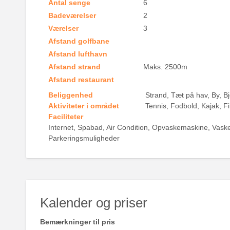
Antal senge
6
Badeværelser
2
Værelser
3
Afstand golfbane
Afstand lufthavn
Afstand strand
Maks. 2500m
Afstand restaurant
Beliggenhed
Strand, Tæt på hav, By, B
Aktiviteter i området
Tennis, Fodbold, Kajak, F
Faciliteter
Internet, Spabad, Air Condition, Opvaskemaskine, Vaske
Parkeringsmuligheder
Kalender og priser
Bemærkninger til pris