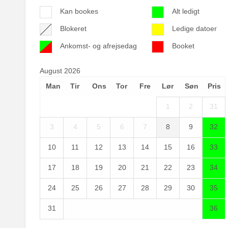
Kan bookes
Alt ledigt
Blokeret
Ledige datoer
Ankomst- og afrejsedag
Booket
August 2026
Man
Tir
Ons
Tor
Fre
Lør
Søn
Pris
1
2
31
3
4
5
6
7
8
9
32
10
11
12
13
14
15
16
33
17
18
19
20
21
22
23
34
24
25
26
27
28
29
30
35
31
36