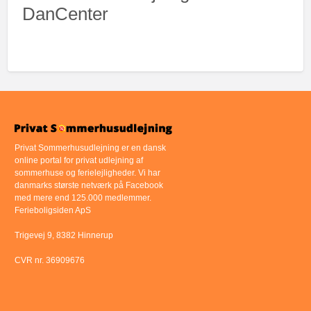
DanCenter
Privat Sommerhusudlejning er en dansk
online portal for privat udlejning af
sommerhuse og ferielejligheder. Vi har
danmarks største netværk på Facebook
med mere end 125.000 medlemmer.
Ferieboligsiden ApS
Trigevej 9, 8382 Hinnerup
CVR nr. 36909676