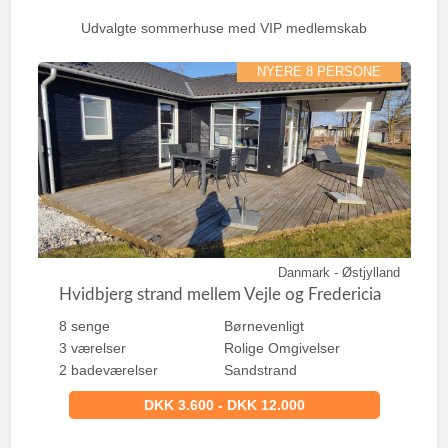
r
:
Udvalgte sommerhuse med VIP medlemskab
NYERE 8 PERSONE
Danmark - Østjylland
Hvidbjerg strand mellem Vejle og Fredericia
8 senge
Børnevenligt
3 værelser
Rolige Omgivelser
2 badeværelser
Sandstrand
DKK 3.600 - DKK 12.000