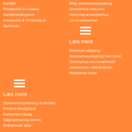
Kontakt
Billig sommerhusudlejning
Privatpolitik & Cookies
Sommerhus med pool
Handelsbetingelser
Udlejning af sommerhus
Investering & Feriebolig vs.
Lej et sommerhus
MyHomes
Læs mere
Weekend udlejning
Sommerhusudlejning med hund
Sommerhus ved vesterhavet
Sommerhus i efterårsferien
Maldiverne Hotel
Læs mere
Sommerhusudlejning Vestkysten
Poolhus Nordjylland
Karmamia Udsalg
Søgeoptimering Aarhus
Entreprenør Vejle