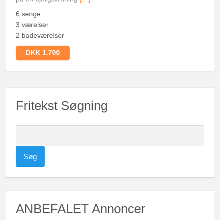
6 senge
3 værelser
2 badeværelser
DKK 1.700
Fritekst Søgning
S
ø
g
e
f
t
ANBEFALET Annoncer
e