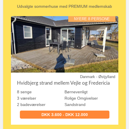
Udvalgte sommerhuse med PREMIUM medlemskab
NYERE 8 PERSONE
Danmark - Østjylland
Hvidbjerg strand mellem Vejle og Fredericia
8 senge
Børnevenligt
3 værelser
Rolige Omgivelser
2 badeværelser
Sandstrand
DKK 3.600 - DKK 12.000