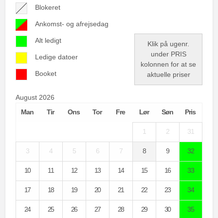
Blokeret
Ankomst- og afrejsedag
Alt ledigt
Klik på ugenr.
under PRIS
Ledige datoer
kolonnen for at se
Booket
aktuelle priser
August 2026
Man
Tir
Ons
Tor
Fre
Lør
Søn
Pris
1
2
31
3
4
5
6
7
8
9
32
10
11
12
13
14
15
16
33
17
18
19
20
21
22
23
34
24
25
26
27
28
29
30
35