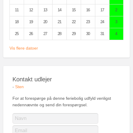
11
12
13
14
15
16
17
2
18
19
20
21
22
23
24
3
25
26
27
28
29
30
31
4
Vis flere datoer
Kontakt udlejer
-
Sten
For at forespørge på denne feriebolig udfyld venligst
nedennævnte og send din forespørgsel.