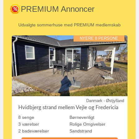
PREMIUM Annoncer
Udvalgte sommerhuse med PREMIUM medlemskab
NYERE 8 PERSONE
Danmark - Østjylland
Hvidbjerg strand mellem Vejle og Fredericia
8 senge
Børnevenligt
3 værelser
Rolige Omgivelser
2 badeværelser
Sandstrand