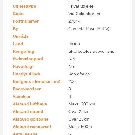
Udlejertype
Privat udlejer
Gade
Via Colombarone
Postnummer
27044
By
Canneto Pavese (PV)
Område
Land
Italien
Rengøring
Skal betales udover pris
Swimmingpool
Nej
Havudsigt
Nej
Husdyr tilladt
Kan aftales
Boligens størrelse i m2
200
Badeværelser
3
Værelser
3
Afstand lufthavn
Maks. 200 km
Afstand strand
Over 25km
Afstand golfbane
Over 25km
Afstand restaurant
Maks. 500m
Antal senge
6