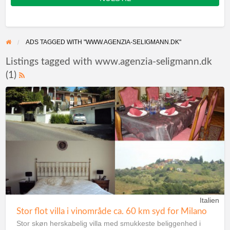
ADS TAGGED WITH "WWW.AGENZIA-SELIGMANN.DK"
Listings tagged with www.agenzia-seligmann.dk
(1)
Italien
Stor flot villa i vinområde ca. 60 km syd for Milano
Stor skøn herskabelig villa med smukkeste beliggenhed i