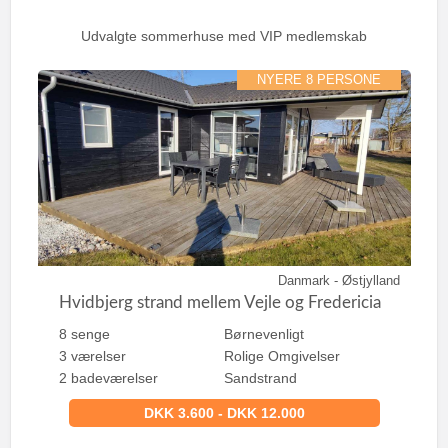
r
:
Udvalgte sommerhuse med VIP medlemskab
NYERE 8 PERSONE
Danmark - Østjylland
Hvidbjerg strand mellem Vejle og Fredericia
8 senge
Børnevenligt
3 værelser
Rolige Omgivelser
2 badeværelser
Sandstrand
DKK 3.600 - DKK 12.000