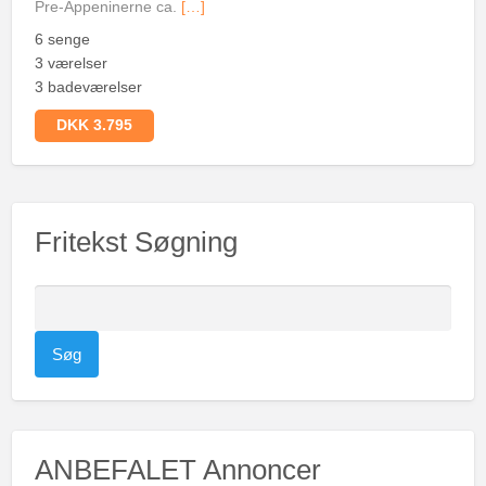
Pre-Appeninerne ca.
[…]
6 senge
3 værelser
3 badeværelser
DKK 3.795
Fritekst Søgning
S
ø
g
e
f
t
ANBEFALET Annoncer
e