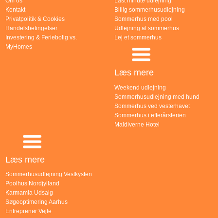
Om os
Last minute udlejning
Kontakt
Billig sommerhusudlejning
Privatpolitik & Cookies
Sommerhus med pool
Handelsbetingelser
Udlejning af sommerhus
Investering & Feriebolig vs.
Lej et sommerhus
MyHomes
Læs mere
Weekend udlejning
Sommerhusudlejning med hund
Sommerhus ved vesterhavet
Sommerhus i efterårsferien
Maldiverne Hotel
Læs mere
Sommerhusudlejning Vestkysten
Poolhus Nordjylland
Karmamia Udsalg
Søgeoptimering Aarhus
Entreprenør Vejle