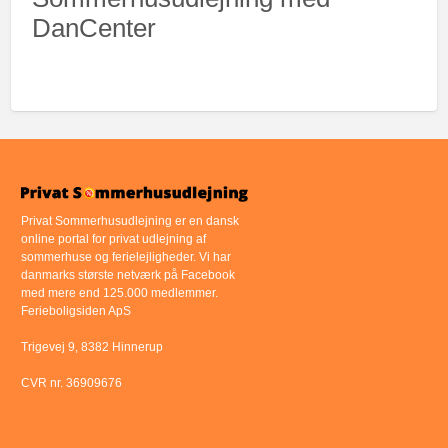
DanCenter
Privat Sommerhusudlejning er en dansk
online portal for privat udlejning af
sommerhuse og ferielejligheder. Vi har
danmarks største netværk på Facebook
med mere end 125.000 medlemmer.
Ferieboligsiden ApS
Trigevej 9, 8382 Hinnerup
CVR nr. 36909676