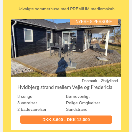
Udvalgte sommerhuse med PREMIUM medlemskab
NYERE 8 PERSONE
Danmark - Østjylland
Hvidbjerg strand mellem Vejle og Fredericia
8 senge
Børnevenligt
3 værelser
Rolige Omgivelser
2 badeværelser
Sandstrand
DKK 3.600 - DKK 12.000