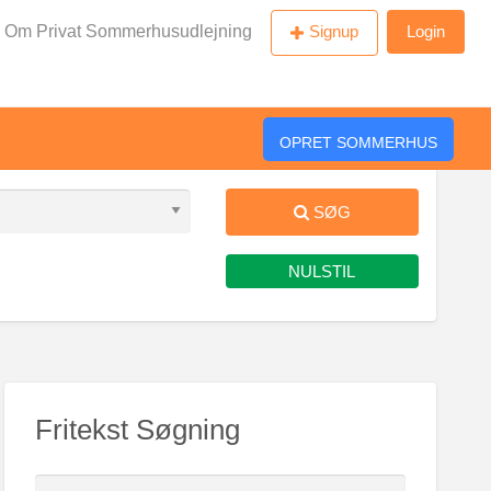
Om Privat Sommerhusudlejning
Signup
Login
OPRET SOMMERHUS
SØG
NULSTIL
Fritekst Søgning
S