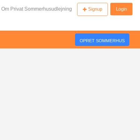
Om Privat Sommerhusudlejning
Signup
Login
OPRET SOMMERHUS