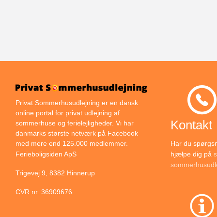
Privat Sommerhusudlejning er en dansk
online portal for privat udlejning af
Kontakt
sommerhuse og ferielejligheder. Vi har
danmarks største netværk på Facebook
Har du spørgsmå
med mere end 125.000 medlemmer.
hjælpe dig på
s
Ferieboligsiden ApS
sommerhusudle
Trigevej 9, 8382 Hinnerup
CVR nr. 36909676