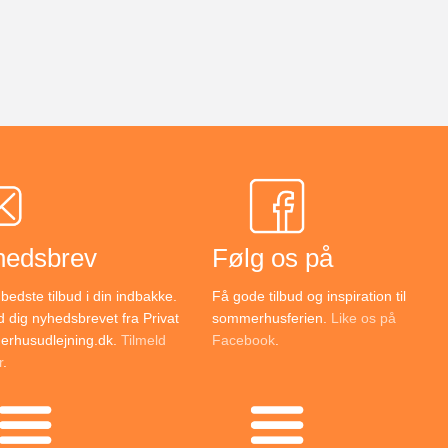
hedsbrev
Følg os på
bedste tilbud i din indbakke.
Få gode tilbud og inspiration til
d dig nyhedsbrevet fra Privat
sommerhusferien.
Like os på
rhusudlejning.dk.
Tilmeld
Facebook
.
r
.