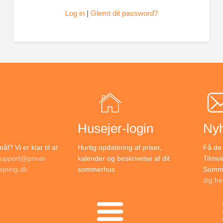
Log in
|
Glemt dit password?
Husejer-login
Ny
l? Vi er klar til at
Hurtig opdatering af priser,
Få de 
upport@privat-
kalender og beskrivelse af dit
Tilmel
jning.dk
sommerhus
Somme
dig he