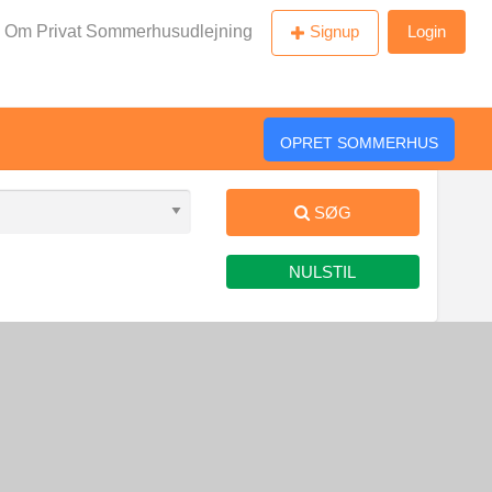
Om Privat Sommerhusudlejning
Signup
Login
OPRET SOMMERHUS
SØG
NULSTIL