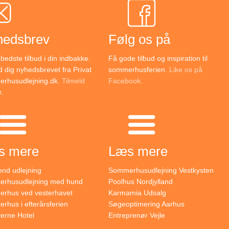
hedsbrev
Følg os på
bedste tilbud i din indbakke.
Få gode tilbud og inspiration til
d dig nyhedsbrevet fra Privat
sommerhusferien.
Like os på
rhusudlejning.dk.
Tilmeld
Facebook
.
r
.
s mere
Læs mere
nd udlejning
Sommerhusudlejning Vestkysten
rhusudlejning med hund
Poolhus Nordjylland
rhus ved vesterhavet
Karmamia Udsalg
hus i efterårsferien
Søgeoptimering Aarhus
verne Hotel
Entreprenør Vejle