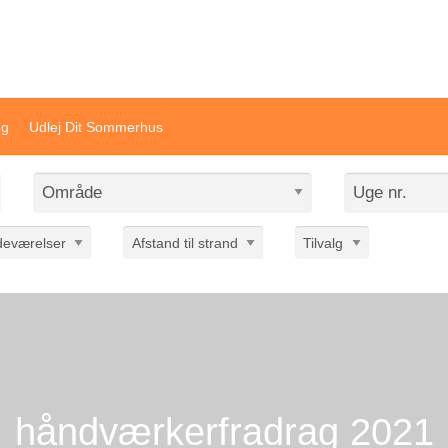
ivat sommerhusudlejning
ng
Udlej Dit Sommerhus
deværelser
Afstand til strand
Tilvalg
håndværkerfradrag 2021