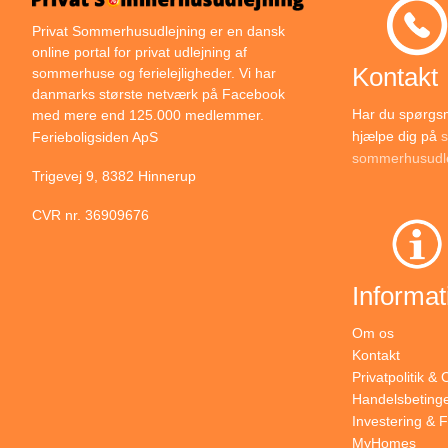
ble…
Privat Sommerhusudlejning er en dansk
online portal for privat udlejning af
Kontakt
sommerhuse og ferielejligheder. Vi har
danmarks største netværk på Facebook
Har du spørgsmå
med mere end 125.000 medlemmer.
hjælpe dig på
s
Ferieboligsiden ApS
sommerhusudle
Trigevej 9, 8382 Hinnerup
CVR nr. 36909676
Informat
Om os
Kontakt
Privatpolitik &
Handelsbetinge
Investering & F
MyHomes