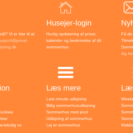
Husejer-login
Ny
l? Vi er klar til at
Hurtig opdatering af priser,
Få de 
upport@privat-
kalender og beskrivelse af dit
Tilmel
jning.dk
sommerhus
Somme
dig he
ion
Læs mere
Læ
Last minute udlejning
Weeke
Billig sommerhusudlejning
Somme
 Cookies
Sommerhus med pool
Somme
lser
Udlejning af sommerhus
Sommer
eriebolig vs.
Lej et sommerhus
Maldi