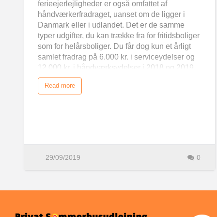
ferieejerlejligheder er også omfattet af
håndværkerfradraget, uanset om de ligger i
Danmark eller i udlandet. Det er de samme
typer udgifter, du kan trække fra for fritidsboliger
som for helårsboliger. Du får dog kun et årligt
samlet fradrag på 6.000 kr. i serviceydelser og
12.000 kr. i håndværksydelser i 2018 og 2019.
Ud over de generelle betingelser gælder
Read more
følgende for fritidsboliger: Det er kun ejeren af
fritidsboligen og ejerens ægtefælle, der kan få
fradrag. Hvis fritidsboligen har været udlejet en
del af året, er der ikke fradrag for serviceydelser
i form af rengøring, vinduespudsning,
havearbejde mv. Du skal betale
ejendomsværdiskat af fritidsboligen. Selvom du
29/09/2019
0
både har helårsbolig og fritidsbolig, kan du
højst få et årligt fradrag på 6.000 kr. i
serviceydelser og 12.000 kr. i
håndværksydelser i 2018 og 2019. Har du ikke
været ejendomsværdiskattepligtig af din
fritidsbolig, fx fordi fritidsboligen: udelukkende