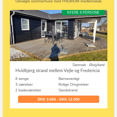
Udvalgte sommerhuse med PREMIUM medlemskab
NYERE 8 PERSONE
Danmark - Østjylland
Hvidbjerg strand mellem Vejle og Fredericia
8 senge
Børnevenligt
3 værelser
Rolige Omgivelser
2 badeværelser
Sandstrand
DKK 3.600 - DKK 12.000