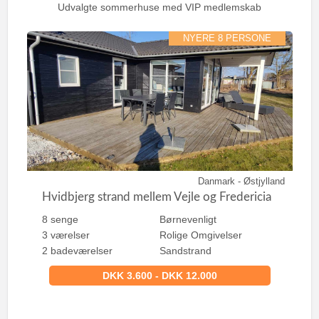
:
Udvalgte sommerhuse med VIP medlemskab
NYERE 8 PERSONE
Danmark - Østjylland
Hvidbjerg strand mellem Vejle og Fredericia
8 senge
Børnevenligt
3 værelser
Rolige Omgivelser
2 badeværelser
Sandstrand
DKK 3.600 - DKK 12.000