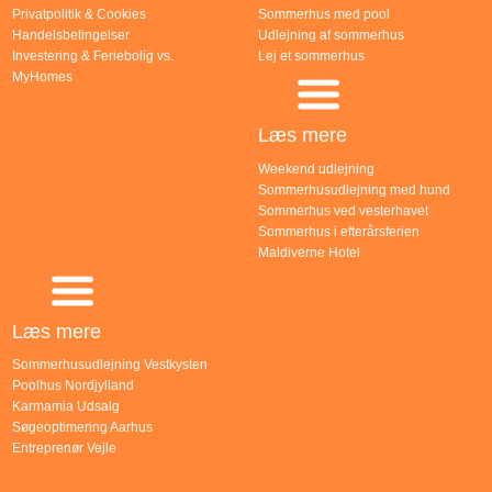
Privatpolitik & Cookies
Sommerhus med pool
Handelsbetingelser
Udlejning af sommerhus
Investering & Feriebolig vs.
Lej et sommerhus
MyHomes
Læs mere
Weekend udlejning
Sommerhusudlejning med hund
Sommerhus ved vesterhavet
Sommerhus i efterårsferien
Maldiverne Hotel
Læs mere
Sommerhusudlejning Vestkysten
Poolhus Nordjylland
Karmamia Udsalg
Søgeoptimering Aarhus
Entreprenør Vejle