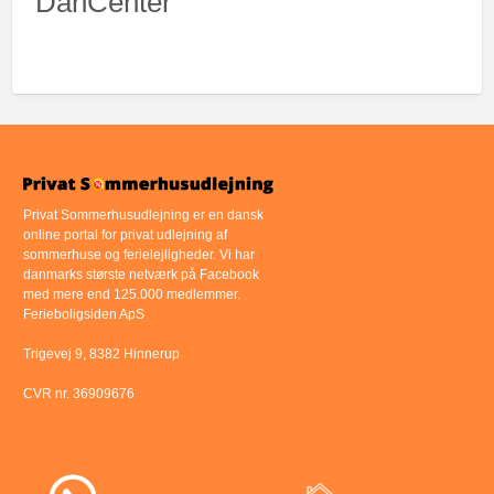
DanCenter
Privat Sommerhusudlejning er en dansk
online portal for privat udlejning af
sommerhuse og ferielejligheder. Vi har
danmarks største netværk på Facebook
med mere end 125.000 medlemmer.
Ferieboligsiden ApS
Trigevej 9, 8382 Hinnerup
CVR nr. 36909676