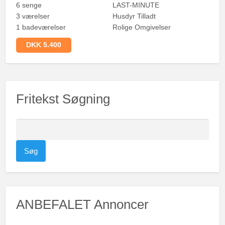
6 senge
LAST-MINUTE
3 værelser
Husdyr Tilladt
1 badeværelser
Rolige Omgivelser
DKK 5.400
Fritekst Søgning
S
ø
g
e
f
t
ANBEFALET Annoncer
e
r