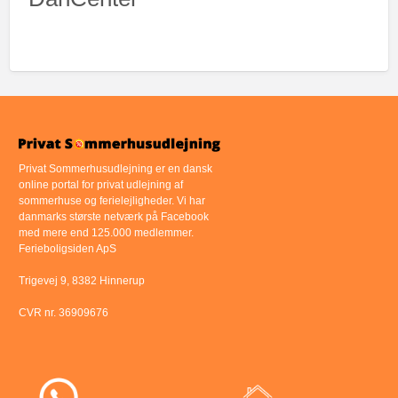
Privat Sommerhusudlejning er en dansk
online portal for privat udlejning af
sommerhuse og ferielejligheder. Vi har
danmarks største netværk på Facebook
med mere end 125.000 medlemmer.
Ferieboligsiden ApS
Trigevej 9, 8382 Hinnerup
CVR nr. 36909676