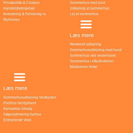
Privatpolitik & Cookies
Sommerhus med pool
Handelsbetingelser
Udlejning af sommerhus
Investering & Feriebolig vs.
Lej et sommerhus
MyHomes
Læs mere
Weekend udlejning
Sommerhusudlejning med hund
Sommerhus ved vesterhavet
Sommerhus i efterårsferien
Maldiverne Hotel
Læs mere
Sommerhusudlejning Vestkysten
Poolhus Nordjylland
Karmamia Udsalg
Søgeoptimering Aarhus
Entreprenør Vejle