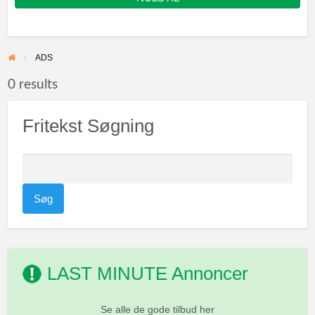
ADS
0 results
Fritekst Søgning
S
ø
g
e
f
t
LAST MINUTE Annoncer
e
r
:
Se alle de gode tilbud her