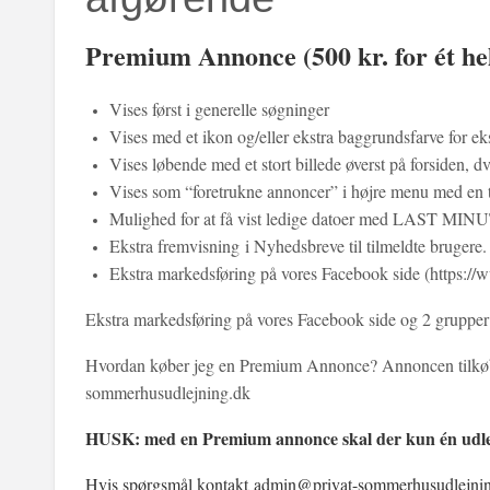
Premium Annonce (500 kr. for ét hel
Vises først i generelle søgninger
Vises med et ikon og/eller ekstra baggrundsfarve for ek
Vises løbende med et stort billede øverst på forsiden, d
Vises som “foretrukne annoncer” i højre menu med en t
Mulighed for at få vist ledige datoer med LAST MINU
Ekstra fremvisning i Nyhedsbreve til tilmeldte brugere.
Ekstra markedsføring på vores Facebook side (https:/
Ekstra markedsføring på vores Facebook side og 2 grupper m
Hvordan køber jeg en Premium Annonce? Annoncen tilkøbes 
sommerhusudlejning.dk
HUSK: med en Premium annonce skal der kun én udlejn
Hvis spørgsmål kontakt admin@privat-sommerhusudlejni