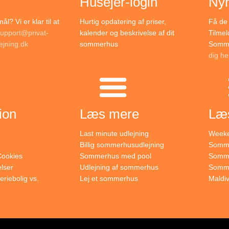
Husejer-login
Ny
l? Vi er klar til at
Hurtig opdatering af priser,
Få de 
upport@privat-
kalender og beskrivelse af dit
Tilmel
jning.dk
sommerhus
Somme
dig he
ion
Læs mere
Læ
Last minute udlejning
Weeke
Billig sommerhusudlejning
Somme
 Cookies
Sommerhus med pool
Somme
lser
Udlejning af sommerhus
Sommer
eriebolig vs.
Lej et sommerhus
Maldi