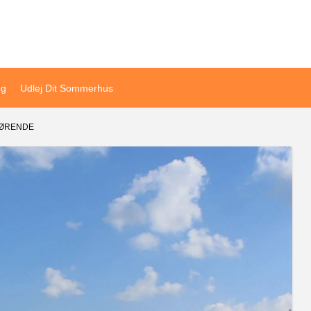
ivat sommerhusudlejning
ng
Udlej Dit Sommerhus
GØRENDE