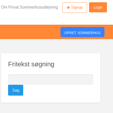
Om Privat Sommerhusudlejning
Signup
Login
OPRET SOMMERHUS
Fritekst søgning
S
ø
g
e
f
t