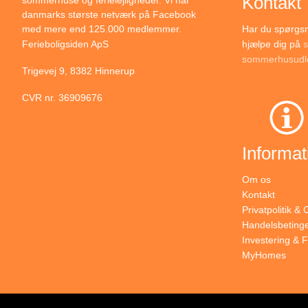
Kontakt
sommerhuse og ferielejligheder. Vi har
danmarks største netværk på Facebook
Har du spørgsmå
med mere end 125.000 medlemmer.
hjælpe dig på
s
Ferieboligsiden ApS
sommerhusudle
Trigevej 9, 8382 Hinnerup
CVR nr. 36909676
Informat
Om os
Kontakt
Privatpolitik &
Handelsbetinge
Investering & F
MyHomes