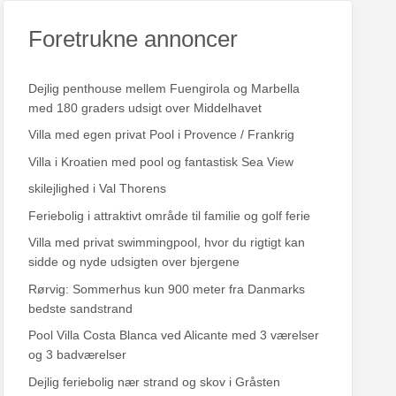
e
Foretrukne annoncer
r
:
Dejlig penthouse mellem Fuengirola og Marbella
med 180 graders udsigt over Middelhavet
Villa med egen privat Pool i Provence / Frankrig
Villa i Kroatien med pool og fantastisk Sea View
skilejlighed i Val Thorens
Feriebolig i attraktivt område til familie og golf ferie
Villa med privat swimmingpool, hvor du rigtigt kan
sidde og nyde udsigten over bjergene
Rørvig: Sommerhus kun 900 meter fra Danmarks
bedste sandstrand
Pool Villa Costa Blanca ved Alicante med 3 værelser
og 3 badværelser
Dejlig feriebolig nær strand og skov i Gråsten