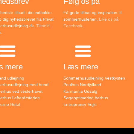
hedsbrev
Følg os på
bedste tilbud i din indbakke.
Få gode tilbud og inspiration til
d dig nyhedsbrevet fra Privat
sommerhusferien.
Like os på
rhusudlejning.dk.
Tilmeld
Facebook
.
r
.
s mere
Læs mere
nd udlejning
Sommerhusudlejning Vestkysten
rhusudlejning med hund
Poolhus Nordjylland
rhus ved vesterhavet
Karmamia Udsalg
hus i efterårsferien
Søgeoptimering Aarhus
verne Hotel
Entreprenør Vejle