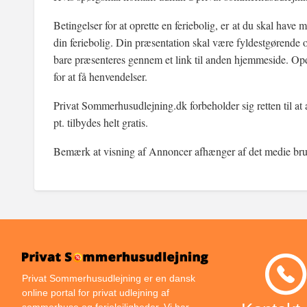
Betingelser for at oprette en feriebolig, er at du skal ha
din feriebolig. Din præsentation skal være fyldestgørende 
bare præsenteres gennem et link til anden hjemmeside. Op
for at få henvendelser.
Privat Sommerhusudlejning.dk forbeholder sig retten til a
pt. tilbydes helt gratis.
Bemærk at visning af Annoncer afhænger af det medie bru
Privat Sommerhusudlejning er en dansk
online portal for privat udlejning af