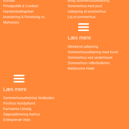
Kontakt
Billig sommerhusudlejning
Privatpolitik & Cookies
Sommerhus med pool
Handelsbetingelser
Udlejning af sommerhus
Investering & Feriebolig vs.
Lej et sommerhus
MyHomes
Læs mere
Weekend udlejning
Sommerhusudlejning med hund
Sommerhus ved vesterhavet
Sommerhus i efterårsferien
Maldiverne Hotel
Læs mere
Sommerhusudlejning Vestkysten
Poolhus Nordjylland
Karmamia Udsalg
Søgeoptimering Aarhus
Entreprenør Vejle