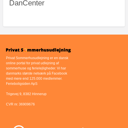
DanCenter
Privat Sommerhusudlejning er en dansk
online portal for privat udlejning af
sommerhuse og ferielejligheder. Vi har
danmarks største netværk på Facebook
med mere end 125.000 medlemmer.
Ferieboligsiden ApS
Trigevej 9, 8382 Hinnerup
CVR nr. 36909676