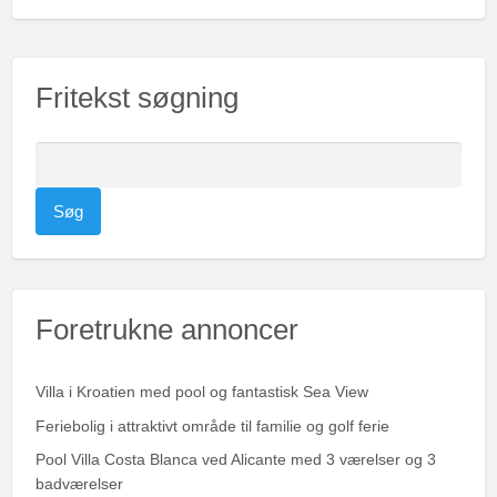
Fritekst søgning
S
ø
g
e
f
t
Foretrukne annoncer
e
r
:
Villa i Kroatien med pool og fantastisk Sea View
Feriebolig i attraktivt område til familie og golf ferie
Pool Villa Costa Blanca ved Alicante med 3 værelser og 3
badværelser