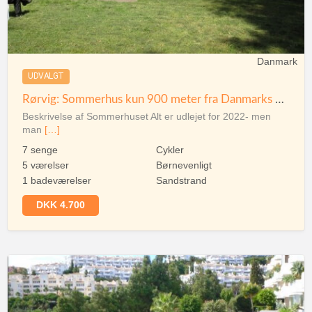
Danmark
UDVALGT
Rørvig: Sommerhus kun 900 meter fra Danmarks bedste sandstrand
Beskrivelse af Sommerhuset Alt er udlejet for 2022- men
man
[…]
7 senge
Cykler
5 værelser
Børnevenligt
1 badeværelser
Sandstrand
DKK 4.700