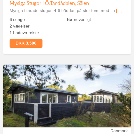
Mysiga Stugor i Ö.Tandådalen, Sälen
Mysiga timrade stugor, 4-6 bäddar, på stor tomt med fin
[…]
6 senge
Børnevenligt
2 værelser
1 badeværelser
DKK 3.500
Danmark