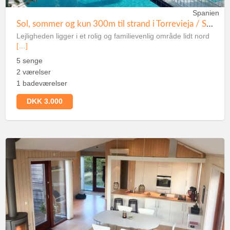
Spanien
Sol, sommer og kun 300m til strand i Torrevieja / Spanien
Lejligheden ligger i et rolig og familievenlig område lidt nord
[…]
5 senge
2 værelser
1 badeværelser
DKK 3.000