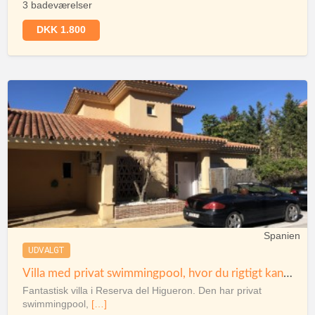
3 badeværelser
DKK 1.800
Spanien
UDVALGT
Villa med privat swimmingpool, hvor du rigtigt kan sidde og nyde udsigten over bjergene
Fantastisk villa i Reserva del Higueron. Den har privat
swimmingpool,
[…]