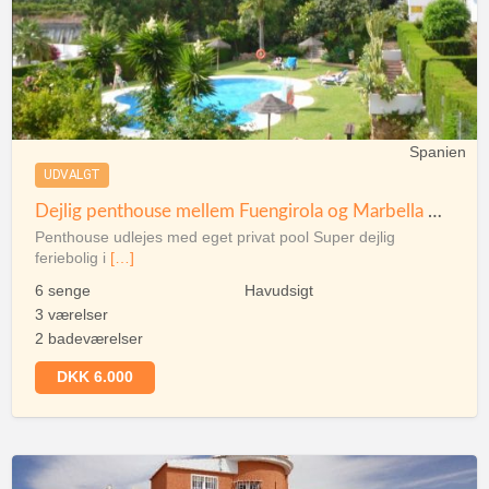
Spanien
UDVALGT
Dejlig penthouse mellem Fuengirola og Marbella med 180 graders udsigt over Middelhavet
Penthouse udlejes med eget privat pool Super dejlig
feriebolig i
[…]
6 senge
Havudsigt
3 værelser
2 badeværelser
DKK 6.000