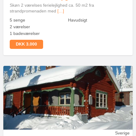
Skøn 2 værelses ferielejlighed ca. 50 m2 fra
strandpromenaden med
[…]
5 senge
Havudsigt
2 værelser
1 badeværelser
DKK 3.000
Sverige