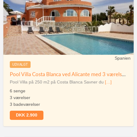
Spanien
UDVALGT
Pool Villa Costa Blanca ved Alicante med 3 værelser og 3 badværelser
Pool Villa på 250 m2 på Costa Blanca Savner du
[…]
6 senge
3 værelser
3 badeværelser
DKK 2.900