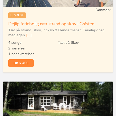
Danmark
UDVALGT
Dejlig feriebolig nær strand og skov i Gråsten
Tæt på strand, skov, indkøb & Gendarmstien Ferielejlighed
med egen
[…]
4 senge
Tæt på Skov
2 værelser
1 badeværelser
DKK 400