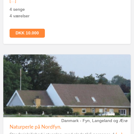
[…]
4 senge
4 værelser
DKK 10.000
Danmark - Fyn, Langeland og Ærø
Naturperle på Nordfyn.