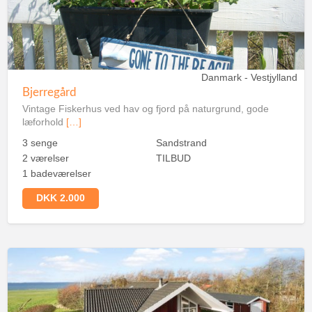
Danmark - Vestjylland
Bjerregård
Vintage Fiskerhus ved hav og fjord på naturgrund, gode
læforhold
[…]
3 senge
Sandstrand
2 værelser
TILBUD
1 badeværelser
DKK 2.000