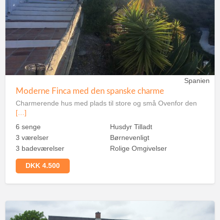
Spanien
Moderne Finca med den spanske charme
Charmerende hus med plads til store og små Ovenfor den
[…]
6 senge
Husdyr Tilladt
3 værelser
Børnevenligt
3 badeværelser
Rolige Omgivelser
DKK 4.500