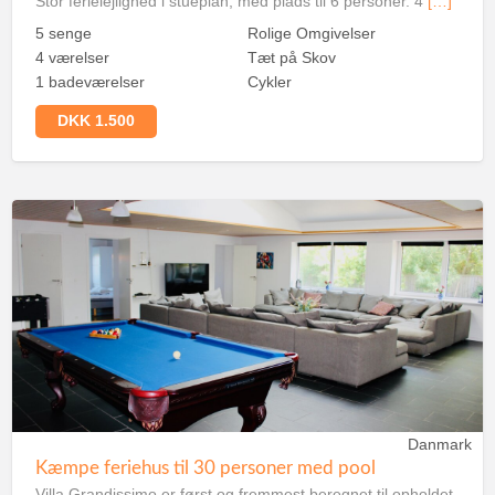
Stor ferielejlighed i stueplan, med plads til 6 personer. 4
[…]
5 senge
Rolige Omgivelser
4 værelser
Tæt på Skov
1 badeværelser
Cykler
DKK 1.500
Danmark
Kæmpe feriehus til 30 personer med pool
Villa Grandissimo er først og fremmest beregnet til opholdet