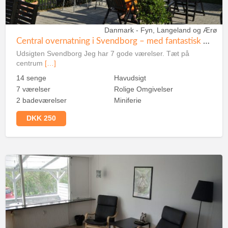
Danmark - Fyn, Langeland og Ærø
Central overnatning i Svendborg – med fantastisk udsigt over hav og by
Udsigten Svendborg Jeg har 7 gode værelser. Tæt på
centrum
[…]
14 senge
Havudsigt
7 værelser
Rolige Omgivelser
2 badeværelser
Miniferie
DKK 250