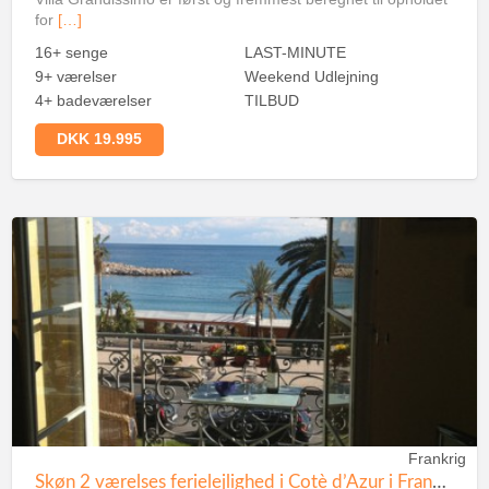
for
[…]
16+ senge
LAST-MINUTE
9+ værelser
Weekend Udlejning
4+ badeværelser
TILBUD
DKK 19.995
Frankrig
Skøn 2 værelses ferielejlighed i Cotè d’Azur i Frankrig