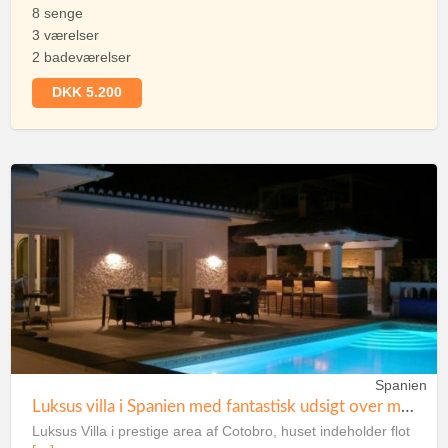
8 senge
3 værelser
2 badeværelser
DKK 5.200
Spanien
Luksus villa i Spanien med fantastisk udsigt over middelhavet
Luksus Villa i prestige area af Cotobro, huset indeholder flot