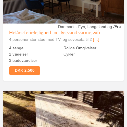
Danmark - Fyn, Langeland og Ærø
Helårs-ferielejlighed incl lys,vand,varme,wifi
4 personer stor stue med TV, og sovesofa til 2
[…]
4 senge
Rolige Omgivelser
2 værelser
Cykler
3 badeværelser
DKK 2.500