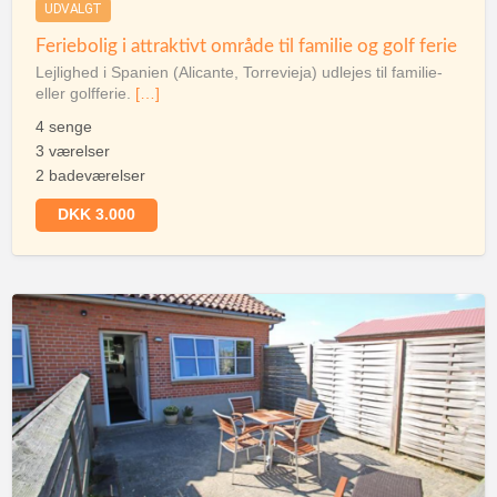
UDVALGT
Feriebolig i attraktivt område til familie og golf ferie
Lejlighed i Spanien (Alicante, Torrevieja) udlejes til familie-
eller golfferie.
[…]
4 senge
3 værelser
2 badeværelser
DKK 3.000